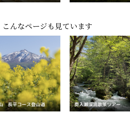
、
こんなページも見ています
山 長平コース登山道
奥入瀬渓流散策ツアー