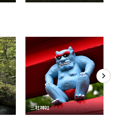
三社神社
青い森