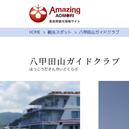
特集
HOME
観光スポット
八甲田山ガイドクラブ
スポット・体験
モデルコース
八甲田山ガイドクラブ
旅の予約
はっこうださんがいどくらぶ
観光ガイド
サイト内検索
行きたいリスト
動画ライブラリー
よくある質問