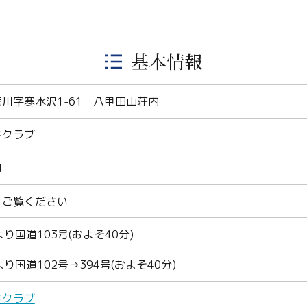
基本情報
川字寒水沢1-61 八甲田山荘内
ドクラブ
1
をご覧ください
より国道103号(およそ40分)
より国道102号→394号(およそ40分)
ドクラブ