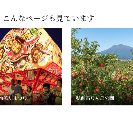
Line
、
こんなページも見ています
Copy URL
ねぷたまつり
弘前市りんご公園