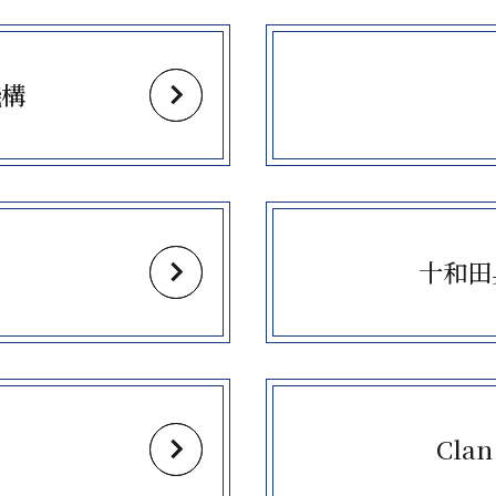
more
機構
more
十和田
more
ム
Cla