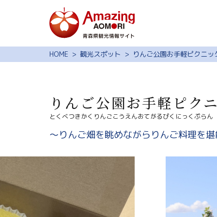
特集
HOME
観光スポット
りんご公園お手軽ピクニッ
スポット・体験
モデルコース
りんご公園お手軽ピク
旅の予約
とくべつきかくりんごこうえんおてがるぴくにっくぷらん
観光ガイド
～りんご畑を眺めながらりんご料理を堪
サイト内検索
行きたいリスト
動画ライブラリー
よくある質問