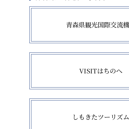
more
青森県観光国際交流
more
VISITはちのへ
more
しもきたツーリズ