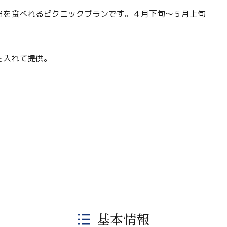
当を食べれるピクニックプランです。４月下旬～５月上旬
。
を入れて提供。
基本情報