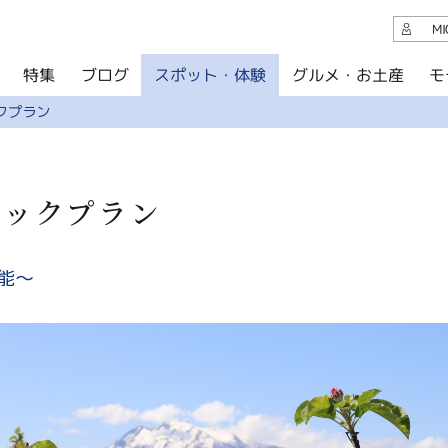
観光案内
M
スポット・体験
グルメ・お土産
モ
ブログ
特集
ブログ
クプラン
グルメ・お土産
イベント
ニックプラン
アクセス
このサイトについて
能～
共有
写真ライブラリー
パンフレットダウンロード
運営組織について