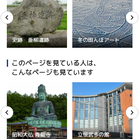
史跡 垂柳遺跡
冬の田んぼアート
このページを見ている人は、
こんなページも見ています
昭和大仏 青龍寺
立佞武多の館