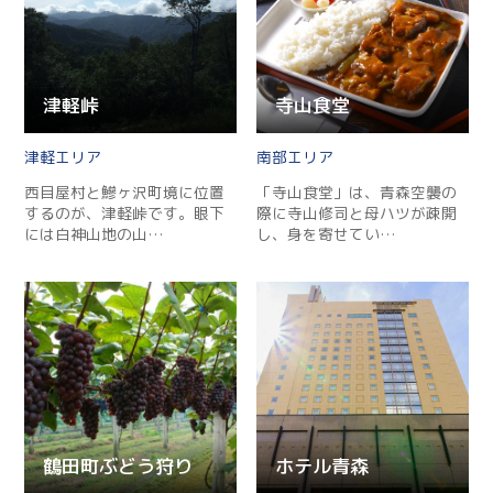
津軽峠
寺山食堂
津軽
南部
西目屋村と鰺ヶ沢町境に位置
「寺山食堂」は、青森空襲の
するのが、津軽峠です。眼下
際に寺山修司と母ハツが疎開
には白神山地の山…
し、身を寄せてい…
鶴田町ぶどう狩り
ホテル青森