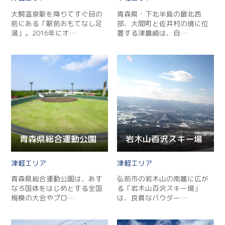
大鰐温泉駅を降りてすぐ目の
青森県・下北半島の最北西
前にある「駅前おもてなし足
部、大間町と佐井村の境に位
湯」。2016年にオ…
置する津鼻崎は、自…
青森県総合運動公園
岩木山百沢スキー場
津軽
津軽
青森県総合運動公園は、あす
弘前市の岩木山の南麓に広が
なろ国体をはじめとする全国
る「岩木山百沢スキー場」
規模の大会やプロ…
は、良質なパウダー…