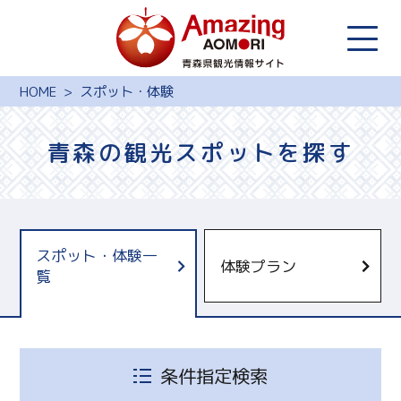
HOME
スポット・体験
青森の観光スポットを探す
スポット・体験一
体験プラン
覧
青森県観光国際交流機構
十和田奥入瀬観光機構
しもきたツーリズム
条件指定検索