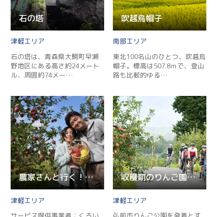
石の塔
吹越烏帽子
津軽
南部
石の塔は、青森県大鰐町早瀬
東北100名山のひとつ、吹越烏
野地区にある高さ約24メート
帽子。標高は507.8ｍで、登山
ル、周囲約74メー…
路も比較的ゆる…
農家さんと行く！りんご収穫体験とオリジナルりんごジャム作り…
収穫期のりんご園を巡るサイクリングツアー 相馬エリアコース
津軽
津軽
サービス提供事業者：くろい
弘前市りんご公園を発着とす