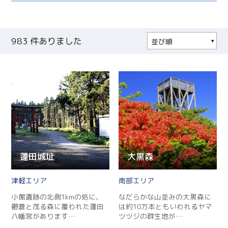
983
件ありました
並び順
人気順
更新順
現在地から近い順
蓬田城址
大黒森
津軽
南部
小館遺跡の北側1kmの処に、
なだらかな山並みの大黒森に
鬱蒼と茂る森に覆われた蓬田
は約10万本ともいわれるヤマ
八幡宮があります…
ツツジの群生地が…