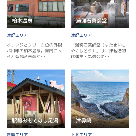
柏木温泉
湯魂石薬師堂
津軽
津軽
オレンジとクリーム色の外観
「湯魂石薬師堂（ゆたまいし
が目印の柏木温泉。館内に入
やくしどう）」は、津軽藩初
ると聖観音菩薩が…
代藩主・為信公に…
駅前おもてなし足湯
津鼻崎
津軽
下北