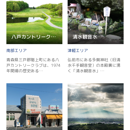
八戸カントリークラブ
清水観音水
南部
津軽
青森県三戸郡階上町にある八
弘前市にある多賀神社（旧清
戸カントリークラブは、1974
水千手観音堂）の本殿裏に湧
年開場の歴史ある…
く「清水観音水」…