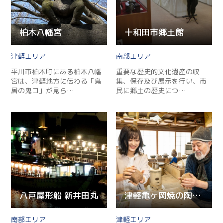
柏木八幡宮
十和田市郷土館
津軽
南部
平川市柏木町にある柏木八幡
重要な歴史的文化遺産の収
宮は、津軽地方に伝わる「鳥
集、保存及び展示を行い、市
居の鬼コ」が見ら…
民に郷土の歴史につ…
八戸屋形船 新井田丸
津軽亀ヶ岡焼の陶芸教室
南部
津軽