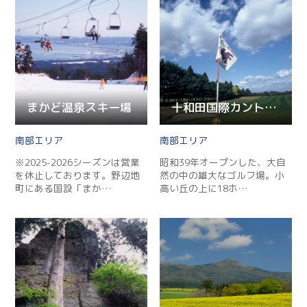
まかど温泉スキー場
十和田国際カントリークラブ
南部
南部
※2025-2026シーズンは営業
昭和39年オープンした、大自
を休止しております。野辺地
然の中の雄大なゴルフ場。小
町にある国設「まか…
高い丘の上に18ホ…