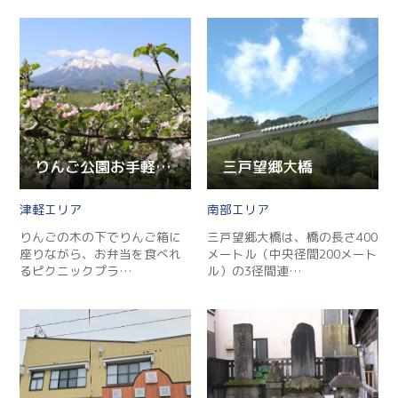
りんご公園お手軽ピクニックプラン
三戸望郷大橋
津軽
南部
りんごの木の下でりんご箱に
三戸望郷大橋は、橋の長さ400
座りながら、お弁当を食べれ
メートル（中央径間200メート
るピクニックプラ…
ル）の3径間連…