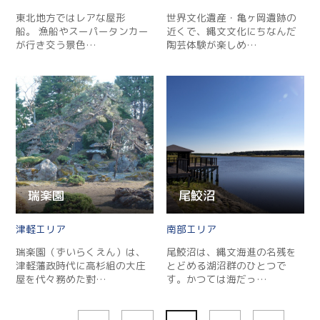
東北地方ではレアな屋形
世界文化遺産・亀ヶ岡遺跡の
船。 漁船やスーパータンカー
近くで、縄文文化にちなんだ
が行き交う景色…
陶芸体験が楽しめ…
瑞楽園
尾鮫沼
津軽
南部
瑞楽園（ずいらくえん）は、
尾鮫沼は、縄文海進の名残を
津軽藩政時代に高杉組の大庄
とどめる湖沼群のひとつで
屋を代々務めた對…
す。かつては海だっ…