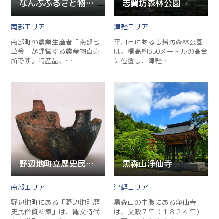
Twitter
なんぶふるさと物産館
志賀坊森林公園
Facebook
南部
津軽
南部町の農業生産者「南部七
平川市にある志賀坊森林公園
Line
草会」が運営する農産物直売
は、標高約350メートルの高台
所です。特産品、…
に位置し、津軽…
Copy URL
野辺地町立歴史民俗資料館
黒森山浄仙寺
南部
津軽
野辺地町にある「野辺地町歴
黒森山の中腹にある浄仙寺
史民俗資料館」は、縄文時代
は、文政７年（１８２４年）