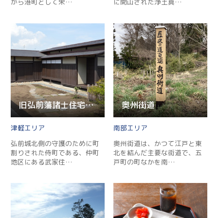
から港町として栄…
に開山された浄土真…
旧弘前藩諸士住宅（旧笹森家住宅）
奥州街道
津軽
南部
弘前城北側の守護のために町
奥州街道は、かつて江戸と東
割りされた侍町である、仲町
北を結んだ主要な街道で、五
地区にある武家住…
戸町の町なかを南…