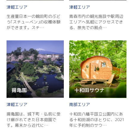
津軽
津軽
生産量日本一の鶴田町のぶど
青森市内の観光施設や駅周辺
う｢スチューベン｣の収穫体験
エリアへ気軽にアクセスでき
ができます。スチ…
る、旅先での拠点…
揚亀園
十和田サウナ
津軽
南部
揚亀園は、城下町・弘前に受
十和田八幡平国立公園内にあ
け継がれてきた日本庭園で
る十和田湖のほとりに、2021
す。幕末から近代に…
年に予約制のサウ…