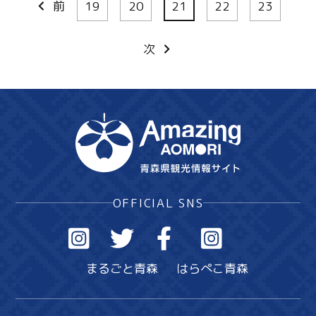
前
19
20
21
22
23
次
OFFICIAL SNS
まるごと青森
はらぺこ青森