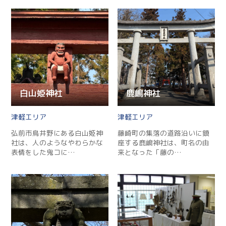
白山姫神社
鹿嶋神社
津軽
津軽
弘前市鳥井野にある白山姫神
藤崎町の集落の道路沿いに鎮
社は、人のようなやわらかな
座する鹿嶋神社は、町名の由
表情をした鬼コに…
来となった「藤の…