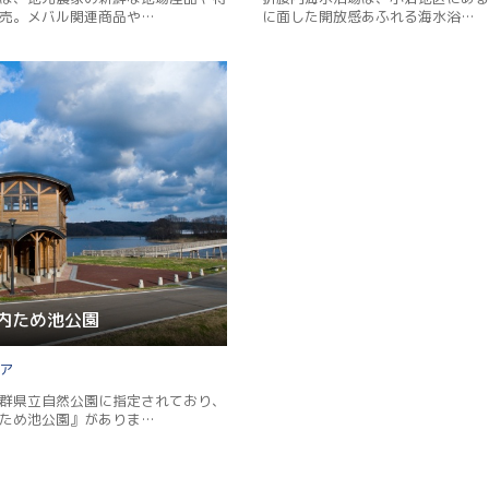
売。メバル関連商品や…
に面した開放感あふれる海水浴…
内ため池公園
群県立自然公園に指定されており、
ため池公園』がありま…