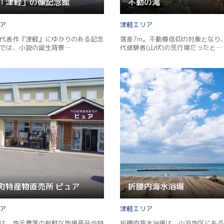
「津軽」の像記念館
不動の滝
Copy URL
津軽
代表作『津軽』にゆかりのある記念
落差7m。不動尊信仰の対象となり
では、小説の誕生背景…
代修験者(山伏)の荒行場だったと…
町特産物直売所 ピュア
折腰内海水浴場
津軽
は、地元農家の新鮮な地場産品や特
折腰内海水浴場は、小泊地区にある