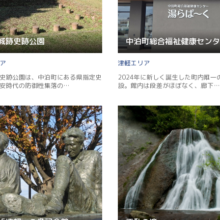
城跡史跡公園
津軽
史跡公園は、中泊町にある県指定史
2024年に新しく誕生した町内唯一
安時代の防御性集落の…
設。館内は段差がほぼなく、廊下…
Twitter
Facebook
Line