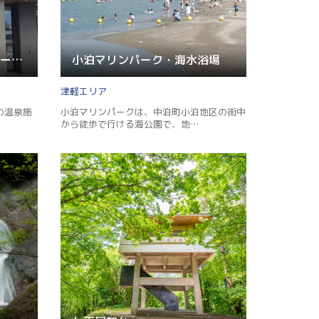
中泊町総合福祉健康センター 湯らぱ～く
小泊マリンパーク・海水浴場
津軽
の温泉施
小泊マリンパークは、中泊町小泊地区の街中
から徒歩で行ける海公園で、地…