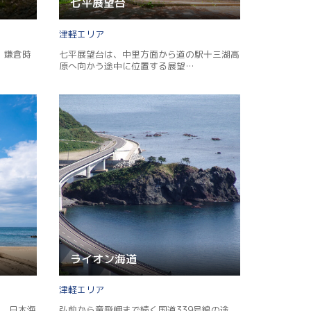
七平展望台
津軽
、鎌倉時
七平展望台は、中里方面から道の駅十三湖高
原へ向かう途中に位置する展望…
ライオン海道
津軽
、日本海
弘前から竜飛岬まで続く国道339号線の途