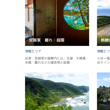
宮越家 離れ・庭園
眺瞰
津軽
津軽
旧家・宮越家の屋敷内には、主屋・文庫蔵・
小泊～竜
米蔵・離れなどの建造物と庭園…
泊ライン