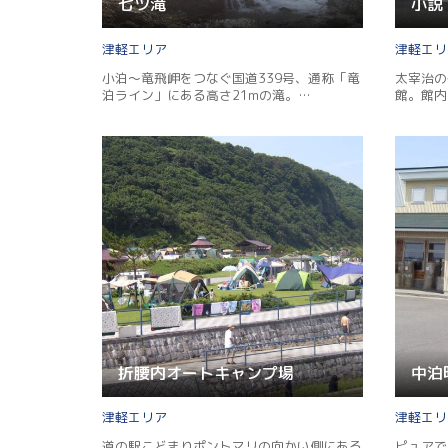
七ツ滝
小説
津軽
津軽
小泊～竜飛岬をつなぐ国道339号、通称「竜
太宰治の
泊ライン」にある高さ21mの滝。…
館。館内
折腰内オートキャンプ場
中泊
津軽
津軽
道の駅こどまりポントマリの向かい側にある
ピュアで