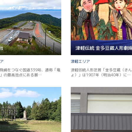
台
津軽
飛崎をつなぐ国道339号、通称「竜
津軽伝統人形芝居「金多豆蔵（きん
」の最高地点にある展…
ょ）」は1907年（明治40年）に…