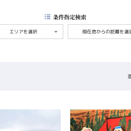
Language
条件指定検索
English
エリアを選択
現在地からの距離を選
简体中文
MICE・教育・観光事業者の皆様へ