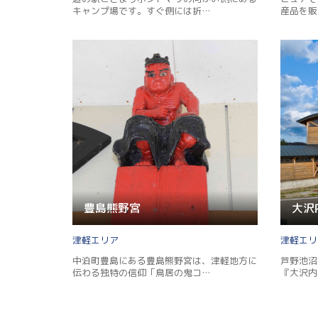
キャンプ場です。すぐ側には折…
産品を販
豊島熊野宮
大沢
津軽
津軽
中泊町豊島にある豊島熊野宮は、津軽地方に
芦野池沼
伝わる独特の信仰「鳥居の鬼コ…
『大沢内