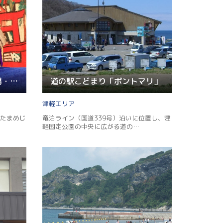
津軽伝統 金多豆蔵人形劇場・シアター
道の駅こどまり「ポントマリ」
津軽
たまめじ
竜泊ライン（国道339号）沿いに位置し、津
軽国定公園の中央に広がる道の…