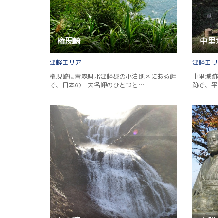
権現崎
中里
津軽
津軽
権現崎は青森県北津軽郡の小泊地区にある岬
中里城跡
で、日本の二大名岬のひとつと…
跡で、平