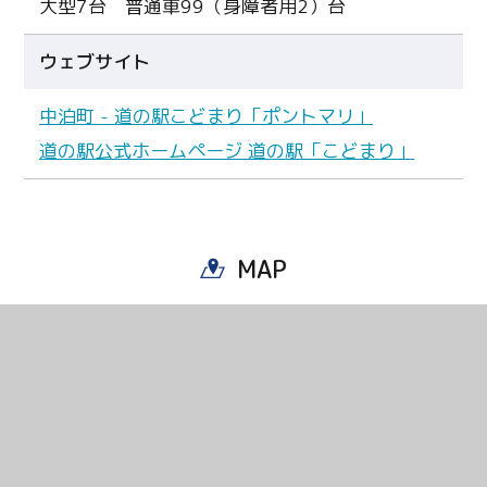
大型7台 普通車99（身障者用2）台
ウェブサイト
中泊町 - 道の駅こどまり「ポントマリ」
道の駅公式ホームページ 道の駅「こどまり」
MAP