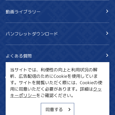
動画ライブラリー
パンフレットダウンロード
よくある質問
当サイトでは、利便性の向上と利用状況の解
析、広告配信のためにCookieを使用していま
サイト内検索
共有
す。サイトを閲覧いただく際には、Cookieの使
行きたいリスト
用に同意いただく必要があります。詳細は
クッ
キーポリシー
をご確認ください。
MICE・教育・観光事業者の皆様へ
サイトポリシー
同意する
関連リンク集