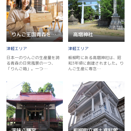
りんご王国青森を支えるりんごの箱打ち体験
高増神社
津軽
津軽
日本一のりんごの生産量を誇
板柳町にある高増神社は、昭
Twitter
る青森の日常風景の一つ、
和3年頃に創建されました。り
「りんご箱」。一つ…
んご生産に専念…
Facebook
Line
Copy URL
深味八幡宮
板柳町立郷土資料館