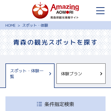
HOME
スポット・体験
青森の観光スポットを探す
スポット・体験一
体験プラン
覧
青森県観光国際交流機構
十和田奥入瀬観光機構
しもきたツーリズム
条件指定検索