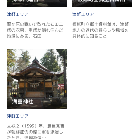
津軽
津軽
関ヶ原の戦いで敗れた石田三
板柳町立郷土資料館は、津軽
成の次男、重成が隠れ住んだ
地方の近代の暮らしや風俗を
地域にある、石田…
具体的に知ること…
海童神社
津軽
文禄２（1593）年、豊臣秀吉
が朝鮮征伐の際に軍を派遣し
たとき、津軽為信…