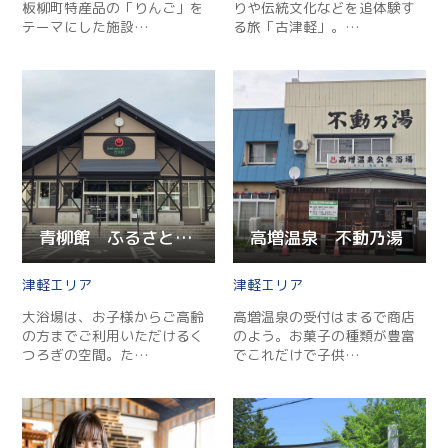
板柳町特産品の「りんご」を
りや伝統文化などを追体験す
テーマにした施設…
る旅「古津軽」。…
青柳館 ふるさと温泉
高増温泉 不動乃湯
津軽
津軽
大浴場は、お子様からご高齢
高増温泉の受付はまるで商店
の方までご利用いただけるく
のよう。お菓子の種類が豊富
つろぎの空間。た…
でこれだけで子供…