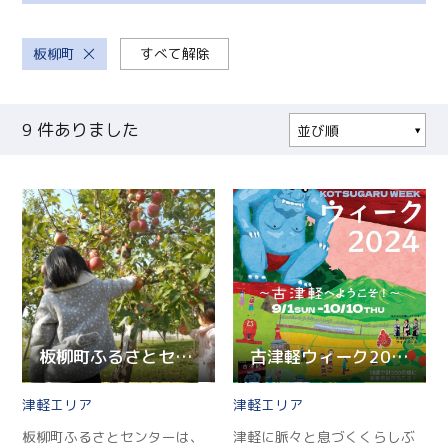
板柳町
すべて解除
9
件ありました
並び順
人気順
更新順
現在地から近い順
板柳町ふるさとセンター
古津軽ウィーク2024
津軽
津軽
板柳町ふるさとセンターは、
津軽に脈々と息づくくらしぶ