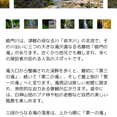
暗門川は、津軽の母なる川「岩木川」の支流で、そ
の川沿いに三つの大きな滝が連なる名勝地「暗門の
滝」があります。古くから地元でも親しまれ、多く
の探訪者が訪れる人気のスポットです。
滝入口から整備された渓畔を歩くと、最初に「第三
の滝」、続いて「第二の滝」、そして最上部の「第
一の滝」へと至ります。滝周辺は険しい岩壁に囲ま
れ、男性的な迫力ある景観が広がります。道中に
は、白神山地のブナ林や松の老樹など自然の美しい
風景も楽しめます。
三段からなる滝の落差は、上から順に「第一の滝」