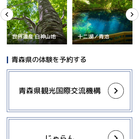
世界遺産 白神山地
十二湖／青池
青森県の体験を予約する
more
青森県観光国際交流機構
more
じゃらん