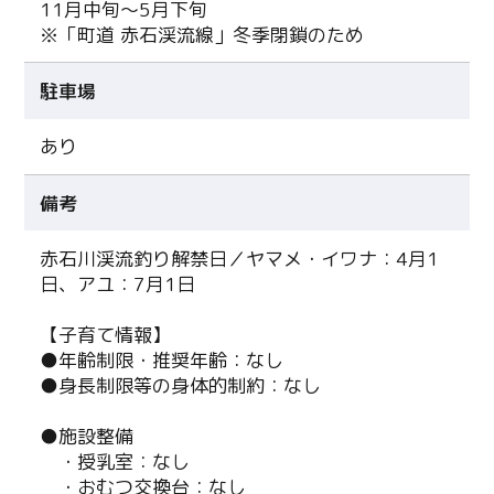
11月中旬～5月下旬
※「町道 赤石渓流線」冬季閉鎖のため
駐車場
あり
備考
赤石川渓流釣り解禁日／ヤマメ・イワナ：4月1
日、アユ：7月1日
【子育て情報】
●年齢制限・推奨年齢：なし
●身長制限等の身体的制約：なし
●施設整備
・授乳室：なし
・おむつ交換台：なし