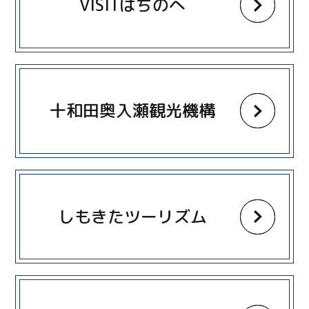
VISITはちのへ
more
十和田奥入瀬観光機構
more
しもきたツーリズム
more