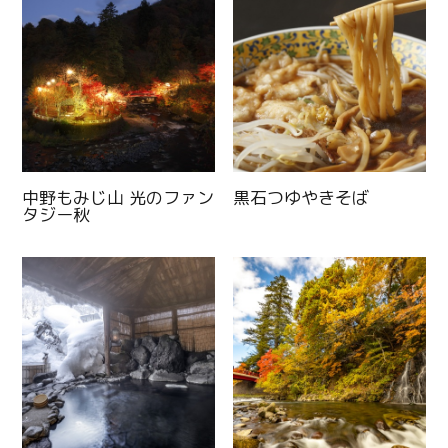
中野もみじ山 光のファン
黒石つゆやきそば
タジー秋