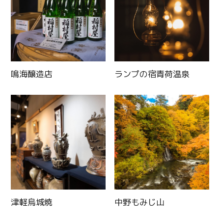
鳴海醸造店
ランプの宿青荷温泉
津軽烏城焼
中野もみじ山