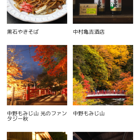
黒石やきそば
中村亀吉酒店
中野もみじ山 光のファン
中野もみじ山
タジー秋