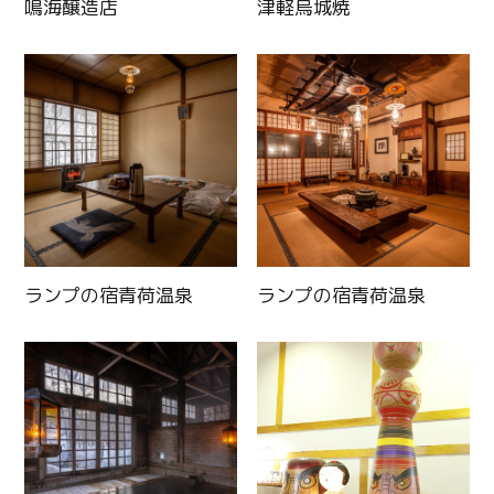
鳴海醸造店
津軽烏城焼
Twitter
Facebook
ランプの宿青荷温泉
ランプの宿青荷温泉
Line
Copy URL