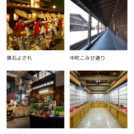
黒石よされ
中町こみせ通り