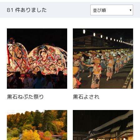
81
件ありました
並び順
人気順
更新日順
黒石ねぷた祭り
黒石よされ