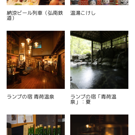
納涼ビール列車（弘南鉄
温湯こけし
道）
ランプの宿 青荷温泉
ランプの宿「青荷温
泉」：夏