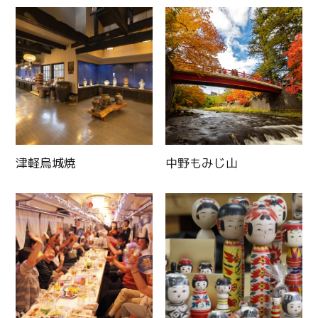
津軽烏城焼
中野もみじ山