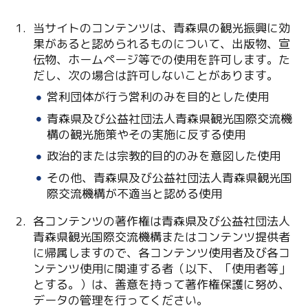
当サイトのコンテンツは、青森県の観光振興に効
果があると認められるものについて、出版物、宣
伝物、ホームページ等での使用を許可します。た
だし、次の場合は許可しないことがあります。
営利団体が行う営利のみを目的とした使用
青森県及び公益社団法人青森県観光国際交流機
Twitter
構の観光施策やその実施に反する使用
政治的または宗教的目的のみを意図した使用
Facebook
その他、青森県及び公益社団法人青森県観光国
際交流機構が不適当と認める使用
Line
各コンテンツの著作権は青森県及び公益社団法人
Copy URL
青森県観光国際交流機構またはコンテンツ提供者
に帰属しますので、各コンテンツ使用者及び各コ
ンテンツ使用に関連する者（以下、「使用者等」
とする。）は、善意を持って著作権保護に努め、
データの管理を行ってください。