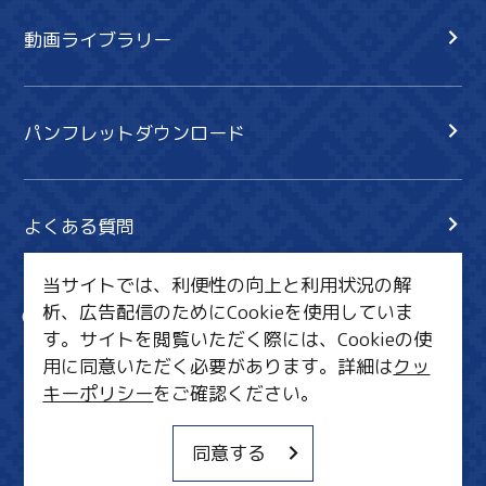
動画ライブラリー
パンフレットダウンロード
よくある質問
当サイトでは、利便性の向上と利用状況の解
析、広告配信のためにCookieを使用していま
サイト内検索
共有
す。サイトを閲覧いただく際には、Cookieの使
行きたいリスト
用に同意いただく必要があります。詳細は
クッ
キーポリシー
をご確認ください。
MICE・教育・観光事業者の皆様へ
サイトポリシー
同意する
関連リンク集