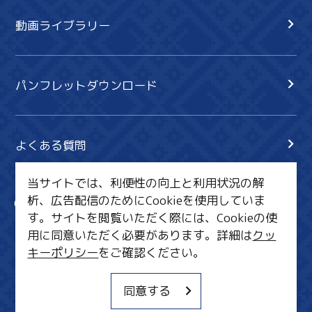
動画ライブラリー
パンフレットダウンロード
よくある質問
当サイトでは、利便性の向上と利用状況の解
析、広告配信のためにCookieを使用していま
サイト内検索
共有
す。サイトを閲覧いただく際には、Cookieの使
行きたいリスト
用に同意いただく必要があります。詳細は
クッ
キーポリシー
をご確認ください。
MICE・教育・観光事業者の皆様へ
サイトポリシー
同意する
関連リンク集