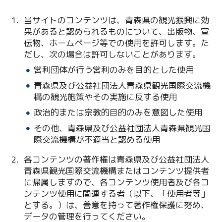
当サイトのコンテンツは、青森県の観光振興に効
果があると認められるものについて、出版物、宣
伝物、ホームページ等での使用を許可します。た
だし、次の場合は許可しないことがあります。
営利団体が行う営利のみを目的とした使用
青森県及び公益社団法人青森県観光国際交流機
Twitter
構の観光施策やその実施に反する使用
政治的または宗教的目的のみを意図した使用
Facebook
その他、青森県及び公益社団法人青森県観光国
際交流機構が不適当と認める使用
Line
各コンテンツの著作権は青森県及び公益社団法人
Copy URL
青森県観光国際交流機構またはコンテンツ提供者
に帰属しますので、各コンテンツ使用者及び各コ
ンテンツ使用に関連する者（以下、「使用者等」
とする。）は、善意を持って著作権保護に努め、
データの管理を行ってください。