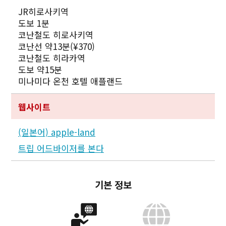
JR히로사키역
도보 1분
코난철도 히로사키역
코난선 약13분(¥370)
코난철도 히라카역
도보 약15분
미나미다 온천 호텔 애플랜드
웹사이트
(일본어) apple-land
트립 어드바이저를 본다
Twitter에 공유
기본 정보
Facebook에 공유
링크 복사