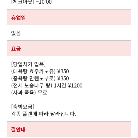
[체크아웃] ~10:00
휴업일
없음
요금
[당일치기 입욕]
(대욕탕 효우카노유) ¥350
(중욕탕 만텐노부로) ¥350
(전세 노송나무 탕) 1시간 ¥1200
(사과 족욕) 무료
[숙박요금]
각종 플랜에 따라 달라집니다.
길안내