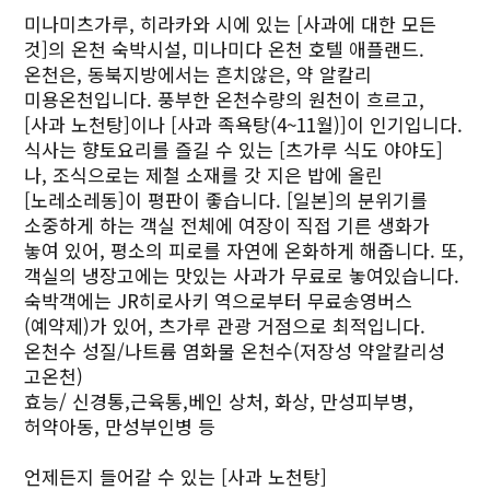
미나미츠가루, 히라카와 시에 있는 [사과에 대한 모든
것]의 온천 숙박시설, 미나미다 온천 호텔 애플랜드.
온천은, 동북지방에서는 흔치않은, 약 알칼리
미용온천입니다. 풍부한 온천수량의 원천이 흐르고,
[사과 노천탕]이나 [사과 족욕탕(4~11월)]이 인기입니다.
식사는 향토요리를 즐길 수 있는 [츠가루 식도 야야도]
나, 조식으로는 제철 소재를 갓 지은 밥에 올린
[노레소레동]이 평판이 좋습니다. [일본]의 분위기를
소중하게 하는 객실 전체에 여장이 직접 기른 생화가
놓여 있어, 평소의 피로를 자연에 온화하게 해줍니다. 또,
객실의 냉장고에는 맛있는 사과가 무료로 놓여있습니다.
숙박객에는 JR히로사키 역으로부터 무료송영버스
(예약제)가 있어, 츠가루 관광 거점으로 최적입니다.
온천수 성질/나트륨 염화물 온천수(저장성 약알칼리성
고온천)
효능/ 신경통,근육통,베인 상처, 화상, 만성피부병,
허약아동, 만성부인병 등
언제든지 들어갈 수 있는 [사과 노천탕]