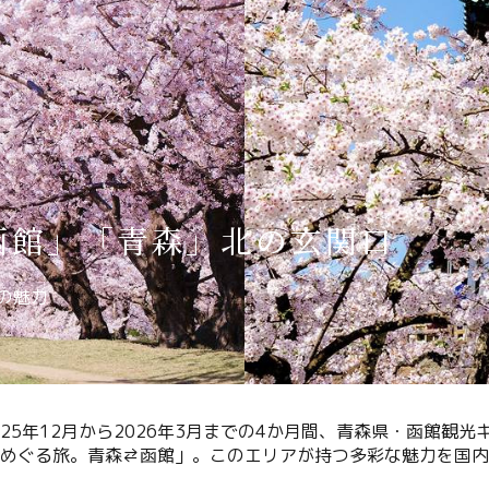
Language
English
简体中文
函館」「青森」北の玄関口
MICE・教育・観光事業者の皆様へ
の魅力
25年12月から2026年3月までの4か月間、青森県・函館観
、めぐる旅。青森⇄函館」。このエリアが持つ多彩な魅力を国