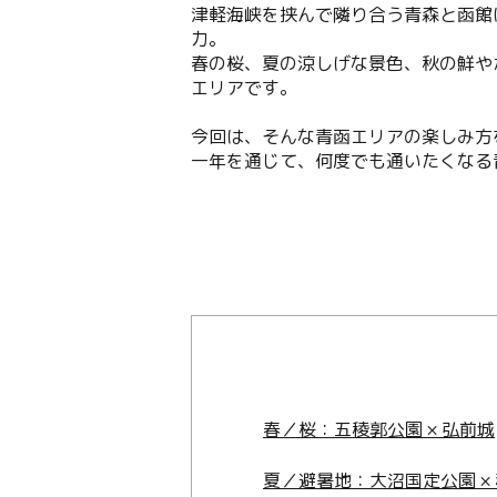
津軽海峡を挟んで隣り合う青森と函館
力。
春の桜、夏の涼しげな景色、秋の鮮や
エリアです。
今回は、そんな青函エリアの楽しみ方
一年を通じて、何度でも通いたくなる
春／桜：五稜郭公園 × 弘前城
夏／避暑地：大沼国定公園 ×