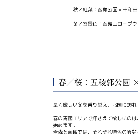
秋／紅葉：函館公園 × 十和田
冬／雪景色：函館山ロープウェ
春／桜：五稜郭公園 ×
長く厳しい冬を乗り越え、北国に訪れ
春の青函エリアで押さえて欲しいのは
始めます。
青森と函館では、それぞれ特色の異な