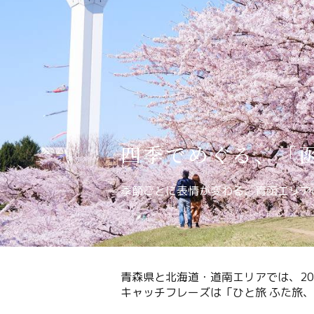
関連リンク集
日本語
繁体中文
한국어
四季でめぐる、「
季節ごとに表情が変わる、青函エリア
青森県と北海道・道南エリアでは、20
キャッチフレーズは「ひと旅 ふた旅