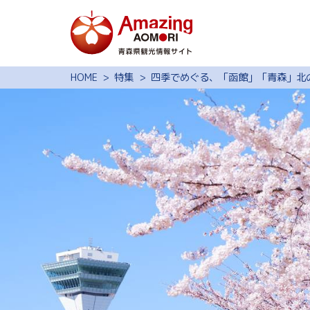
特集
HOME
特集
四季でめぐる、「函館」「青森」北
スポット・体験
モデルコース
旅の予約
観光ガイド
サイト内検索
行きたいリスト
動画ライブラリー
よくある質問