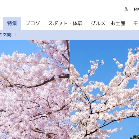
観光案内
M
スポット・体験
グルメ・お土産
モ
ブログ
特集
ブログ
の玄関口
グルメ・お土産
イベント
アクセス
このサイトについて
共有
写真ライブラリー
パンフレットダウンロード
運営組織について