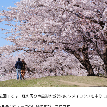
Facebook
Line
Copy URL
公園」では、堀の周りや星形の城郭内にソメイヨシノを中心に約
ールデンウィークの行楽にもぴったりです。