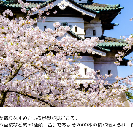
が織りなす迫力ある景観が見どころ。
八重桜など約50種類、合計でおよそ2600本の桜が植えられ、