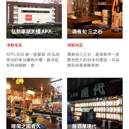
弘前車站大樓 APPLIESE
酒肴旬 三之石
津輕地區
津輕地區
APPLIESE 是一座緊鄰 JR 弘前
酒肴旬三之石，是青森市一家
車站的車站購物大樓，館內設
歷史悠久的日本料理店。可品
有時尚服飾、食…
嚐到用青森縣新鮮…
睡魔之國貴久
居酒屋現代