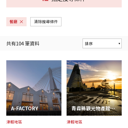
餐廳
清除搜尋條件
共有
104
筆資料
排序
熱門度
更新時間
最近地點
A-FACTORY
青森縣觀光物產館ASPAM
津輕地區
津輕地區