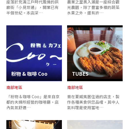
座落於充滿江戶時代風情的拱
農業之里奧入瀨是一座綜合觀
廊街「小見世通」，開業已有
光農園，除了豐富多樣的蔬菜
半個世紀。本店深…
水果之外，還有許…
粉物 & 咖啡 Coo
TUBES
南部地區
南部地區
「粉物 & 咖啡 Coo」是來自京
曾在夏威夷居住過的店主，製
都的夫婦所經營的咖啡廳。店
作各種美食供您品嚐。其中人
內氣氛舒適…
氣料理是使用當地…