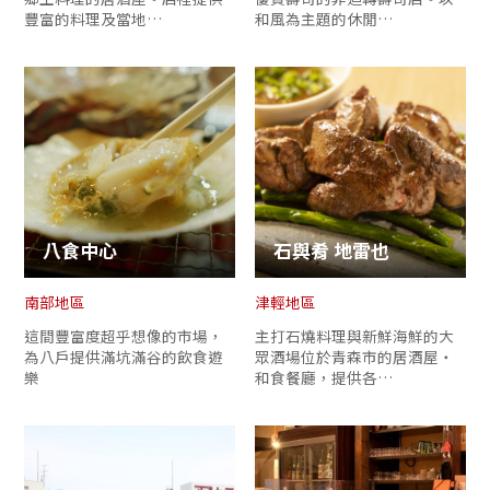
豐富的料理及當地…
和風為主題的休閒…
八食中心
石與肴 地雷也
南部地區
津輕地區
這間豐富度超乎想像的市場，
主打石燒料理與新鮮海鮮的大
為八戶提供滿坑滿谷的飲食遊
眾酒場位於青森市的居酒屋‧
樂
和食餐廳，提供各…