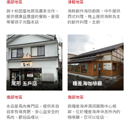
南部地區
津輕地區
與十和田當地蔬菜農家合作，
海鮮創作海坊廚房，中午提供
提供健康且豐盛的餐點。是個
西式料理，晚上提供海鮮為主
帶著孩子光臨本店…
的創作料理。主廚…
尾形 五戶店
種差海咖啡廳
南部地區
南部地區
本店是馬肉專門店，提供來自
與種差海岸資訊服務中心相
自家牧場育肥、安心且安全的
鄰，位於種差海岸休息所內的
馬肉。歡迎品嚐以…
咖啡廳。您可以從店…