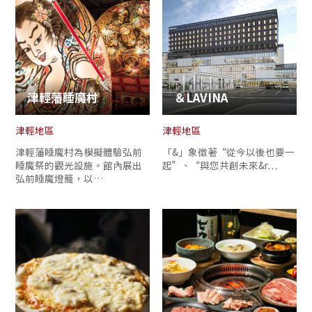
津輕藩睡魔村
＆LAVINA
津輕地區
津輕地區
津輕藩睡魔村為模擬體驗弘前
「&」象徵著“從今以後也要一
睡魔祭的觀光設施。館內展出
起”、“與您共創未來&r…
弘前睡魔燈籠，以…