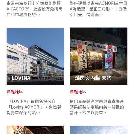
由青森站步行 1 分鐘就能到達
整座建築以青森AOMORI首字母
A-FACTORY，此處設有免稅商
A為造型，呈正三角形，十分吸
店和市場風格的…
引目光。傍海而…
LOVINA
燒肉與內臟 天狗
津輕地區
津輕地區
「LOVINA」這個名稱來自
使用青森縣產大蒜與青森縣產
「Loving AOMORI」，象徵著
蘋果調製決定燒肉美味關鍵的
對青森深深的熱…
醬汁。本店以青森…