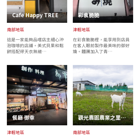
Cafe Happy TREE
彩食脆脆
南部地區
津輕地區
這是一家能夠品嚐店主細心沖
在彩食脆脆裡，能享用到店員
泡咖啡的店鋪。美式貝果和鬆
在客人眼前製作最美味的御好
餅搭配得天衣無縫…
燒。麵團加入了青…
餐廳 御幸
觀光農園農業之里奧入瀨
津輕地區
南部地區