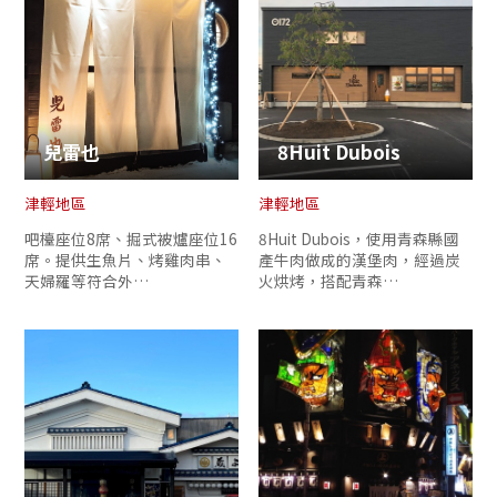
兒雷也
8Huit Dubois
津輕地區
津輕地區
吧檯座位8席、掘式被爐座位16
8Huit Dubois，使用青森縣國
席。提供生魚片、烤雞肉串、
產牛肉做成的漢堡肉，經過炭
天婦羅等符合外…
火烘烤，搭配青森…