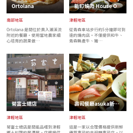
Ortolana
新町燒肉 House O
南部地區
津輕地區
Ortolana 是間位於奧入瀨溪流
從青森車站步行約5分鐘即可到
附近的餐廳。使用當地農家細
達的燒肉店。不僅提供和牛、
心培育的蔬果做…
青森縣產牛、豬…
菊富士總店
壽司餐廳asuka新町店
津輕地區
津輕地區
菊富士總店是間能品嚐到津輕
這是一家以合理價格提供新鮮
鄉土料理的居酒屋。店裡提供
優質壽司的非迴轉壽司店。以