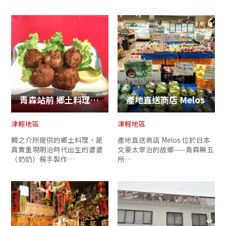
青森站前 鄉土料理店 鱒之介
產地直送商店 Melos
津輕地區
津輕地區
鱒之介所提供的鄉土料理，是
產地直送商店 Melos 位於日本
真實重現明治時代出生的婆婆
文豪太宰治的故鄉——青森縣五
（奶奶）親手製作…
所…
Twitter分享
Facebook分享