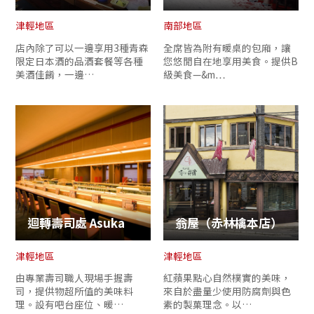
津輕地區
南部地區
店內除了可以一邊享用3種青森
全席皆為附有暖桌的包廂，讓
限定日本酒的品酒套餐等各種
您悠閒自在地享用美食。提供B
美酒佳餚，一邊…
級美食—&m…
迴轉壽司處 Asuka
翁屋（赤林檎本店）
津輕地區
津輕地區
由專業壽司職人現場手握壽
紅蘋果點心自然樸實的美味，
司，提供物超所值的美味料
來自於盡量少使用防腐劑與色
理。設有吧台座位、暖…
素的製菓理念。以…