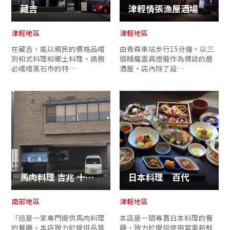
藏吉
津輕情張漁屋酒場
津輕地區
津輕地區
在藏吉，能以親民的價格品嚐
由青森車站步行15分鐘。以三
到和式料理和鄉土料理。請務
個睡魔面具燈籠作為標誌的居
必嚐嚐黑石市的特…
酒屋。店內除了設…
馬肉料理 吉兆 十和田店
日本料理 百代
南部地區
津輕地區
「這是一家專門提供馬肉料理
本店是一間專賣日本料理的餐
的餐廳。本店致力於提供品質
廳，致力於提供使用當季新鮮