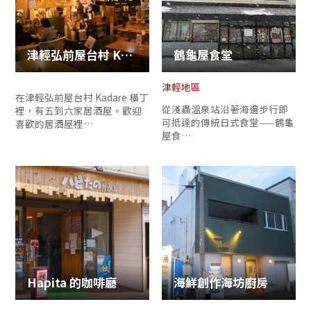
複製連結
津輕弘前屋台村 Kadare 橫丁
鶴龜屋食堂
津輕地區
在津輕弘前屋台村 Kadare 橫丁
從淺蟲溫泉站沿著海邊步行即
裡，有五到六家居酒屋。歡迎
可抵達的傳統日式食堂——鶴龜
喜歡的居酒屋裡…
屋食…
Hapita 的咖啡廳
海鮮創作海坊廚房