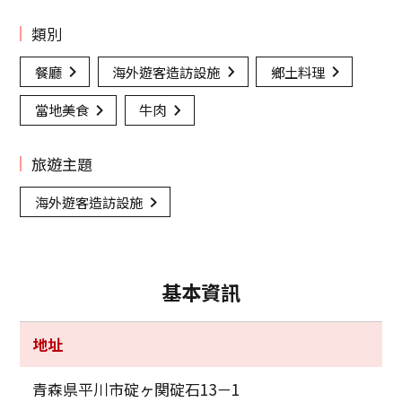
類別
餐廳
海外遊客造訪設施
鄉土料理
當地美食
牛肉
旅遊主題
海外遊客造訪設施
基本資訊
地址
青森県平川市碇ヶ関碇石13－1