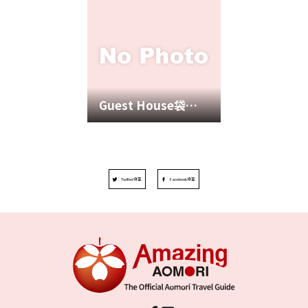
Guest House袋井 (FUKUROI)
Twitter分享
Facebook分享