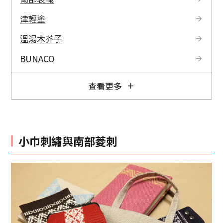
津輕塗
溫湯木芥子
BUNACO
查看更多
小巾刺繡與南部菱刺