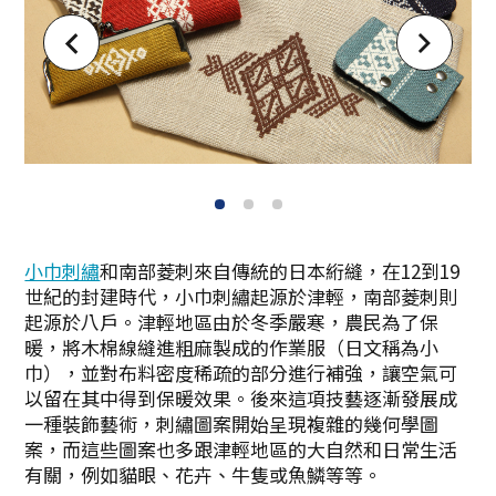
1
2
3
小巾刺繡
和南部菱刺來自傳統的日本絎縫，在12到19
世紀的封建時代，小巾刺繡起源於津輕，南部菱刺則
起源於八戶。津輕地區由於冬季嚴寒，農民為了保
暖，將木棉線縫進粗麻製成的作業服（日文稱為小
巾），並對布料密度稀疏的部分進行補強，讓空氣可
以留在其中得到保暖效果。後來這項技藝逐漸發展成
一種裝飾藝術，刺繡圖案開始呈現複雜的幾何學圖
案，而這些圖案也多跟津輕地區的大自然和日常生活
有關，例如貓眼、花卉、牛隻或魚鱗等等。