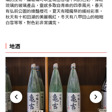
琉璃的玻璃產品，靈感多取自青森的四季風光，春天
有弘前公園的嬌豔櫻花，夏天有睡魔祭的繽紛彩車，
秋天有十和田湖的美麗楓紅，冬天有八甲田山的皚皚
白雪等等，對色彩非常講究。
地酒