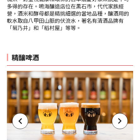
多得的存在。鳴海釀造店位在黑石市，代代家族經
營，酒米和酵母都是精挑細選的當地品種，釀酒用的
軟水取自八甲田山脈的伏流水，著名有清酒品牌有
「菊乃井」和「稻村屋」等等。
精釀啤酒