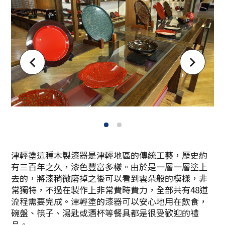
1
2
津輕塗這種木製漆器是津輕地區的傳統工藝，歷史約
有三百年之久，漆色豐富多樣。由於是一層一層塗上
去的，將漆稍微磨掉之後可以看到雲朵般的模樣，非
常獨特，不過在製作上非常費時費力，全部共有48道
流程需要完成。津輕塗的漆器可以安心地用在飲食，
碗盤、筷子、湯匙或酒杯等餐具都是很受歡迎的禮
品。