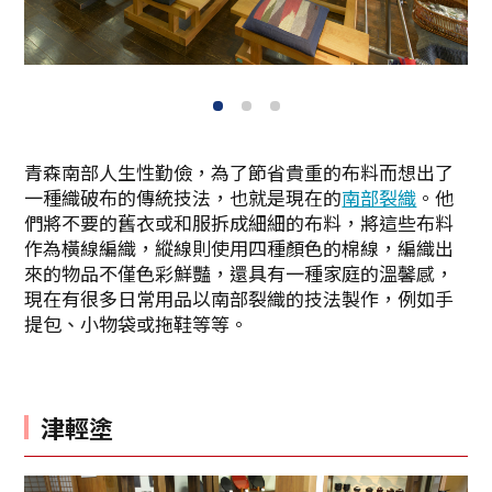
1
2
3
青森南部人生性勤儉，為了節省貴重的布料而想出了
一種織破布的傳統技法，也就是現在的
南部裂織
。他
們將不要的舊衣或和服拆成細細的布料，將這些布料
作為橫線編織，縱線則使用四種顏色的棉線，編織出
來的物品不僅色彩鮮豔，還具有一種家庭的溫馨感，
現在有很多日常用品以南部裂織的技法製作，例如手
提包、小物袋或拖鞋等等。
津輕塗