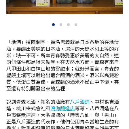
1
2
3
4
「地酒」這兩個字，顧名思義就是日本各地的在地清
酒。要釀出美味的日本酒，潔淨的天然水和上等的好
米，缺一不可。所幸青森縣受惠於美麗的大自然，這
兩個條件都是得天獨厚。在天然水方面，青森有來自
八甲田山和白神山地的雪融水；就好米而言，青森的
豐饒土壤可以栽培出適合釀酒的酒米。酒米以高澱粉
質、低蛋白質為佳，青森縣的酒米不僅正中下懷，甚
至還有特別開發出來的品種。
說到青森地酒，知名的酒廠有
八戶酒造
、中村龜吉酒
造、桃川株式會社和
鳴海釀造店
等等。八戶酒造在八
戶市獲獎連連，大名鼎鼎的「陸奧八仙」與「男山」
正是八戶酒造的代表作，他們使用青森當地生產的有
機米，對重視健康和環保的日本酒愛好家來說是不可