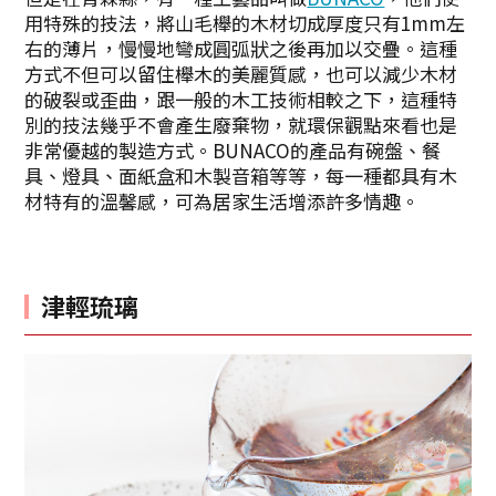
用特殊的技法，將山毛櫸的木材切成厚度只有1mm左
右的薄片，慢慢地彎成圓弧狀之後再加以交疊。這種
方式不但可以留住櫸木的美麗質感，也可以減少木材
的破裂或歪曲，跟一般的木工技術相較之下，這種特
別的技法幾乎不會產生廢棄物，就環保觀點來看也是
非常優越的製造方式。BUNACO的產品有碗盤、餐
具、燈具、面紙盒和木製音箱等等，每一種都具有木
Twitter分享
材特有的溫馨感，可為居家生活增添許多情趣。
Facebook分享
複製連結
津輕琉璃