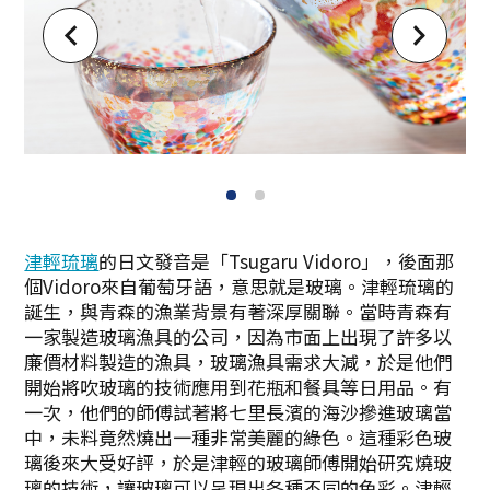
1
2
津輕琉璃
的日文發音是「Tsugaru Vidoro」，後面那
個Vidoro來自葡萄牙語，意思就是玻璃。津輕琉璃的
誕生，與青森的漁業背景有著深厚關聯。當時青森有
一家製造玻璃漁具的公司，因為市面上出現了許多以
廉價材料製造的漁具，玻璃漁具需求大減，於是他們
開始將吹玻璃的技術應用到花瓶和餐具等日用品。有
一次，他們的師傅試著將七里長濱的海沙摻進玻璃當
中，未料竟然燒出一種非常美麗的綠色。這種彩色玻
璃後來大受好評，於是津輕的玻璃師傅開始研究燒玻
璃的技術，讓玻璃可以呈現出各種不同的色彩。津輕