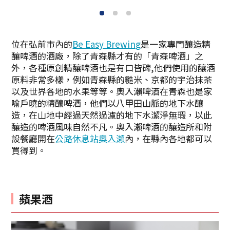
1
2
3
位在弘前市內的
Be Easy Brewing
是一家專門釀造精
釀啤酒的酒廠，除了青森縣才有的「青森啤酒」之
外，各種原創精釀啤酒也是有口皆碑,他們使用的釀酒
原料非常多樣，例如青森縣的糙米、京都的宇治抹茶
以及世界各地的水果等等。奧入瀨啤酒在青森也是家
喻戶曉的精釀啤酒，他們以八甲田山脈的地下水釀
造，在山地中經過天然過濾的地下水潔淨無瑕，以此
釀造的啤酒風味自然不凡。奧入瀨啤酒的釀造所和附
設餐廳開在
公路休息站奧入瀨
內，在縣內各地都可以
買得到。
蘋果酒