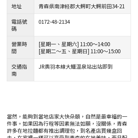
地址
青森県南津軽郡大鰐町大鰐前田34-21
電話號
0172-48-2134
碼
營業時
[星期一、星期六] 11:00～14:00
間
[星期二～五、星期日] 11:00～15:00
交通指
JR奧羽本線大鱷溫泉站出站即到
南
當然，能夠到當地店家大快朵頤，自然是最幸福的一
件事。如果因為行程等因素無法如願，沒關係，青森
許多在地拉麵都有推出調理包，到名產店買幾盒回
去，在家裡一樣可以享受到青森的在地美味，而且配