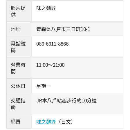
照片提
味之麵匠
供
地址
青森県八戸市三日町10-1
電話號
080-6011-8866
碼
營業時
11:00〜21:00
間
公休日
星期一
交通指
JR本八戶站起步行約10分鐘
南
網頁
味之麵匠
（日文）