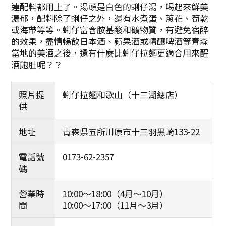
連配料都用上了。湯頭是白色的蜊仔湯，喝起來鮮美
濃郁，配料除了蜊仔之外，還有水煮蛋、蔥花、筍乾
或海帶等等。蜊仔富含胺基酸和礦物質，有避免宿醉
的效果，盡情暢飲日本酒、蘋果酒或精釀啤酒等青森
當地的美酒之後，還有什麼比蜊仔拉麵更適合用來醒
酒飽肚呢？？
照片提
蜊仔拉麵和歌山（十三湖總店）
供
地址
青森県五所川原市十三羽黒崎133-22
電話號
0173-62-2357
碼
營業時
10:00〜18:00（4月〜10月）
間
10:00～17:00（11月〜3月）