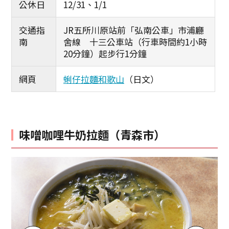
公休日
12/31、1/1
交通指
JR五所川原站前「弘南公車」市浦廳
南
舍線 十三公車站（行車時間約1小時
20分鐘）起步行1分鐘
網頁
蜊仔拉麵和歌山
（日文）
味噌咖哩牛奶拉麵（青森市）