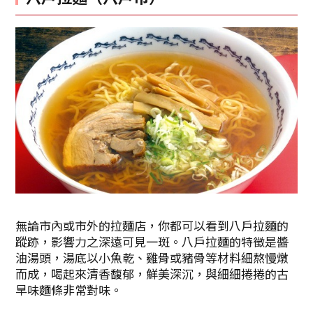
無論市內或市外的拉麵店，你都可以看到八戶拉麵的
蹤跡，影響力之深遠可見一斑。八戶拉麵的特徵是醬
油湯頭，湯底以小魚乾、雞骨或豬骨等材料細熬慢燉
而成，喝起來清香馥郁，鮮美深沉，與細細捲捲的古
早味麵條非常對味。