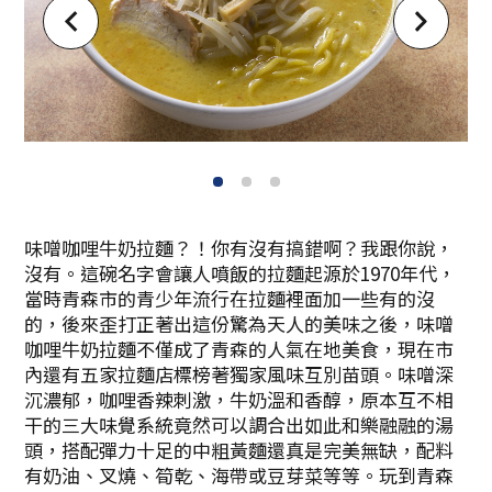
1
2
3
味噌咖哩牛奶拉麵？！你有沒有搞錯啊？我跟你說，
沒有。這碗名字會讓人噴飯的拉麵起源於1970年代，
當時青森市的青少年流行在拉麵裡面加一些有的沒
的，後來歪打正著出這份驚為天人的美味之後，味噌
咖哩牛奶拉麵不僅成了青森的人氣在地美食，現在市
內還有五家拉麵店標榜著獨家風味互別苗頭。味噌深
沉濃郁，咖哩香辣刺激，牛奶溫和香醇，原本互不相
干的三大味覺系統竟然可以調合出如此和樂融融的湯
頭，搭配彈力十足的中粗黃麵還真是完美無缺，配料
Twitter分享
有奶油、叉燒、筍乾、海帶或豆芽菜等等。玩到青森