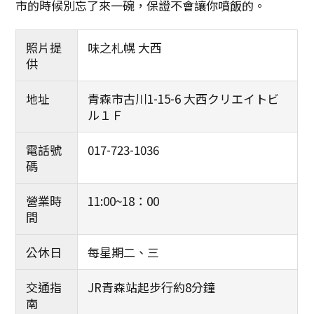
市的時候別忘了來一碗，保證不會讓你噴飯的。
Facebook分享
複製連結
照片提
味之札幌 大西
供
地址
青森市古川1-15-6 大西クリエイトビ
ル１Ｆ
電話號
017-723-1036
碼
營業時
11:00~18：00
間
公休日
每星期二、三
交通指
JR青森站起步行約8分鐘
南