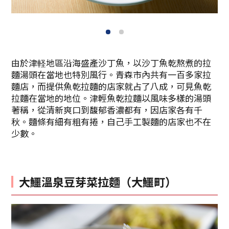
1
2
由於津軽地區沿海盛產沙丁魚，以沙丁魚乾熬煮的拉
麵湯頭在當地也特別風行。青森市內共有一百多家拉
麵店，而提供魚乾拉麵的店家就占了八成，可見魚乾
拉麵在當地的地位。津輕魚乾拉麵以風味多樣的湯頭
著稱，從清新爽口到馥郁香濃都有，因店家各有千
秋。麵條有細有粗有捲，自己手工製麵的店家也不在
少數。
大鱷溫泉豆芽菜拉麵（大鱷町）