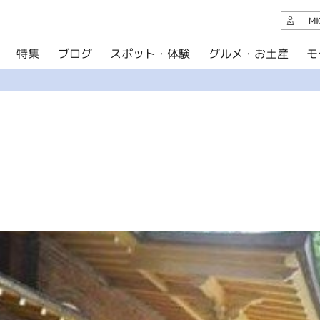
観光案内
M
スポット・体験
グルメ・お土産
モ
ブログ
特集
ブログ
グルメ・お土産
イベント
アクセス
このサイトについて
共有
写真ライブラリー
パンフレットダウンロード
運営組織について