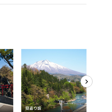
見返り坂
天満宮