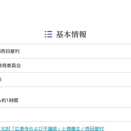
基本情報
郡西目屋村
教育委員会
8
ら約1時間
Twitter
文化財「広泰寺および不識塔」と齋藤主／西目屋村