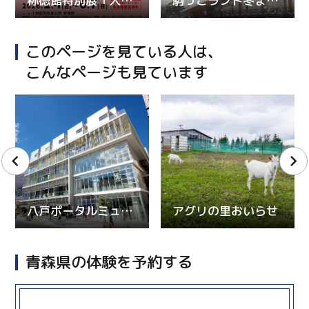
称徳館特別展「人馬一体～人と共に生きる馬～」
駒っこランド冬まつり＆第13回駒っこランド雪像コンテスト
このページを見ている人は、
こんなページも見ています
八戸ポータルミュージアム はっち
アグリの里おいらせ
青森県の体験を予約する
more