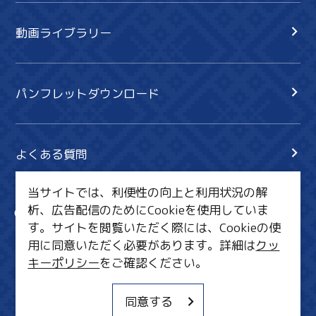
動画ライブラリー
パンフレットダウンロード
よくある質問
当サイトでは、利便性の向上と利用状況の解
析、広告配信のためにCookieを使用していま
サイト内検索
共有
す。サイトを閲覧いただく際には、Cookieの使
行きたいリスト
用に同意いただく必要があります。詳細は
クッ
キーポリシー
をご確認ください。
MICE・教育・観光事業者の皆様へ
サイトポリシー
同意する
関連リンク集