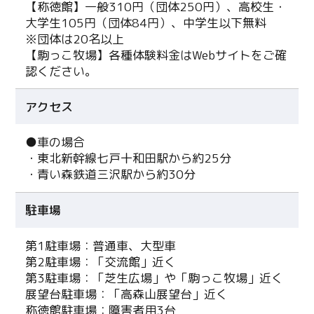
【称徳館】一般310円（団体250円）、高校生・
大学生105円（団体84円）、中学生以下無料
※団体は20名以上
【駒っこ牧場】各種体験料金はWebサイトをご確
認ください。
アクセス
●車の場合
・東北新幹線七戸十和田駅から約25分
・青い森鉄道三沢駅から約30分
駐車場
第1駐車場：普通車、大型車
第2駐車場：「交流館」近く
第3駐車場：「芝生広場」や「駒っこ牧場」近く
展望台駐車場：「高森山展望台」近く
称徳館駐車場：障害者用3台