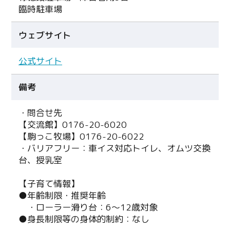
臨時駐車場
ウェブサイト
公式サイト
備考
・問合せ先
【交流館】0176-20-6020
【駒っこ牧場】0176-20-6022
・バリアフリー：車イス対応トイレ、オムツ交換
台、授乳室
【子育て情報】
●年齢制限・推奨年齢
・ローラー滑り台：6〜12歳対象
Twitter
●身長制限等の身体的制約：なし