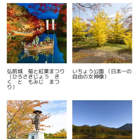
弘前城 菊と紅葉まつり
いちょう公園 （日本一の
（ひろさきじょう き
自由の女神像）
く と もみじ まつ
り）