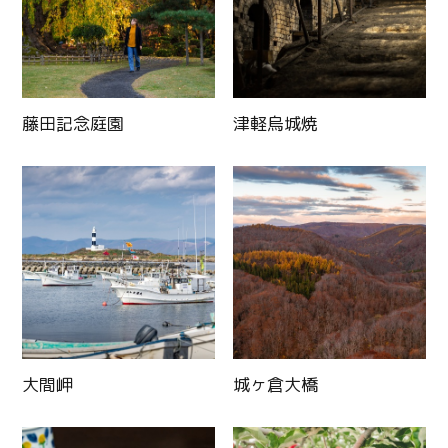
藤田記念庭園
津軽烏城焼
大間岬
城ヶ倉大橋