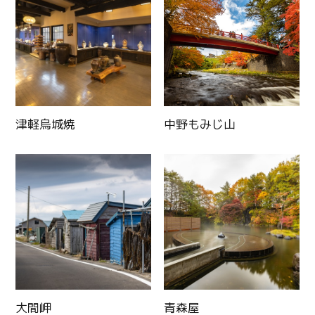
津軽烏城焼
中野もみじ山
大間岬
青森屋