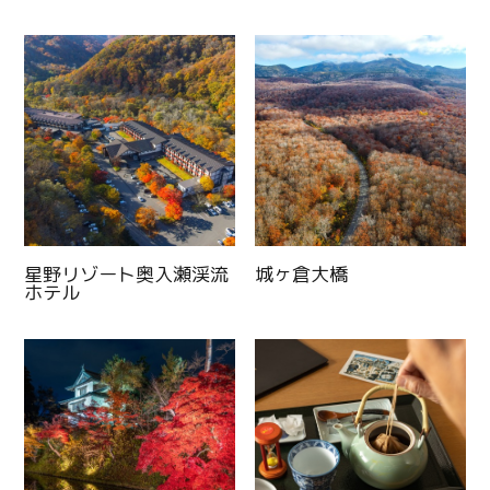
Twitter
星野リゾート奥入瀬渓流
城ヶ倉大橋
ホテル
Facebook
Line
Copy URL