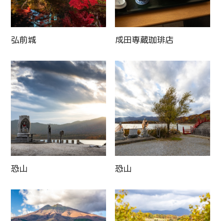
弘前城
成田専蔵珈琲店
恐山
恐山