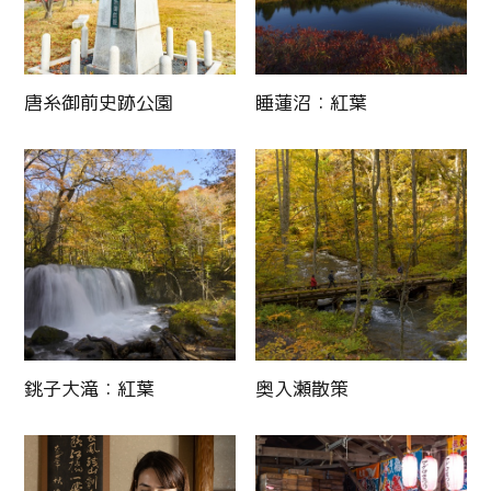
唐糸御前史跡公園
睡蓮沼：紅葉
銚子大滝：紅葉
奥入瀬散策