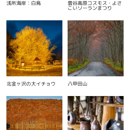
浅所海岸：白鳥
雲谷高原コスモス・よさ
こいソーランまつり
北金ヶ沢の大イチョウ
八甲田山