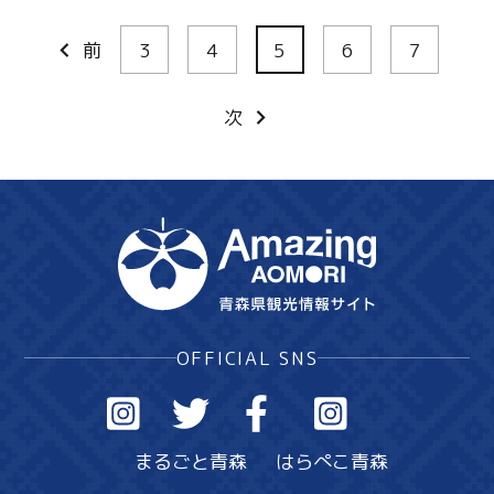
前
3
4
5
6
7
次
OFFICIAL SNS
まるごと青森
はらぺこ青森