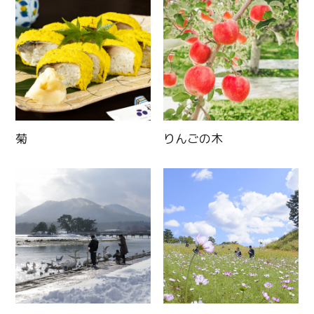
菊
りんごの木