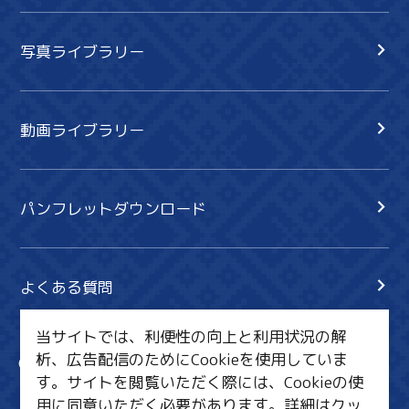
写真ライブラリー
動画ライブラリー
パンフレットダウンロード
よくある質問
当サイトでは、利便性の向上と利用状況の解
析、広告配信のためにCookieを使用していま
サイト内検索
共有
す。サイトを閲覧いただく際には、Cookieの使
行きたいリスト
用に同意いただく必要があります。詳細は
クッ