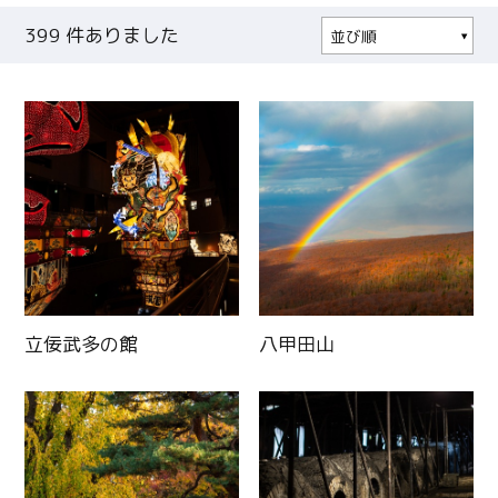
399
件ありました
並び順
人気順
更新日順
立佞武多の館
八甲田山