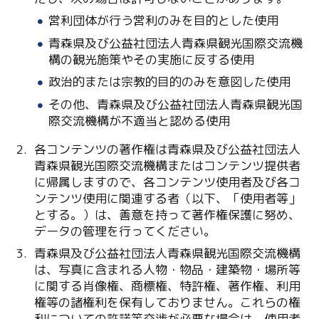
Line
営利団体が行う営利のみを目的とした使用
Copy URL
青森県及び公益社団法人青森県観光国際交流機
構の観光施策やその実施に反する使用
政治的または宗教的目的のみを意図した使用
その他、青森県及び公益社団法人青森県観光国
際交流機構が不適当と認める使用
各コンテンツの著作権は青森県及び公益社団法人
青森県観光国際交流機構またはコンテンツ提供者
に帰属しますので、各コンテンツ使用者及び各コ
ンテンツ使用に関連する者（以下、「使用者等」
とする。）は、善意を持って著作権保護に努め、
データの管理を行ってください。
青森県及び公益社団法人青森県観光国際交流機構
は、写真に含まれる人物・物品・建築物・場所等
に関する肖像権、商標権、特許権、著作権、利用
権等の諸権利を保有しておりません。これらの権
利についての許諾等交渉が必要な場合は、使用者