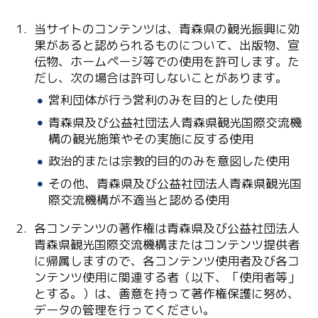
当サイトのコンテンツは、青森県の観光振興に効
果があると認められるものについて、出版物、宣
伝物、ホームページ等での使用を許可します。た
だし、次の場合は許可しないことがあります。
営利団体が行う営利のみを目的とした使用
青森県及び公益社団法人青森県観光国際交流機
Twitter
構の観光施策やその実施に反する使用
政治的または宗教的目的のみを意図した使用
Facebook
その他、青森県及び公益社団法人青森県観光国
際交流機構が不適当と認める使用
Line
各コンテンツの著作権は青森県及び公益社団法人
Copy URL
青森県観光国際交流機構またはコンテンツ提供者
に帰属しますので、各コンテンツ使用者及び各コ
ンテンツ使用に関連する者（以下、「使用者等」
とする。）は、善意を持って著作権保護に努め、
データの管理を行ってください。