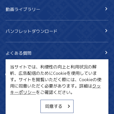
動画ライブラリー
パンフレットダウンロード
よくある質問
当サイトでは、利便性の向上と利用状況の解
析、広告配信のためにCookieを使用していま
サイト内検索
共有
す。サイトを閲覧いただく際には、Cookieの使
行きたいリスト
用に同意いただく必要があります。詳細は
クッ
キーポリシー
をご確認ください。
MICE・教育・観光事業者の皆様へ
サイトポリシー
同意する
関連リンク集