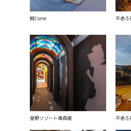
鰐Come
不老ふ
星野リゾート青森屋
不老ふ