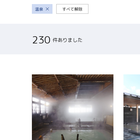
関連リンク集
温泉
すべて解除
日本語
230
件ありました
繁体中文
한국어