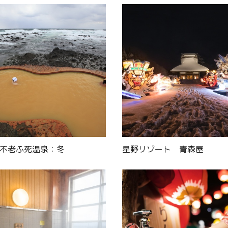
 不老ふ死温泉：冬
星野リゾート 青森屋