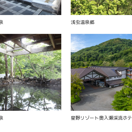
泉
浅虫温泉郷
泉
星野リゾート奥入瀬渓流ホテ