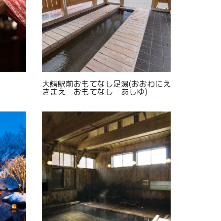
大鰐駅前おもてなし足湯(おおわにえ
きまえ おもてなし あしゆ)