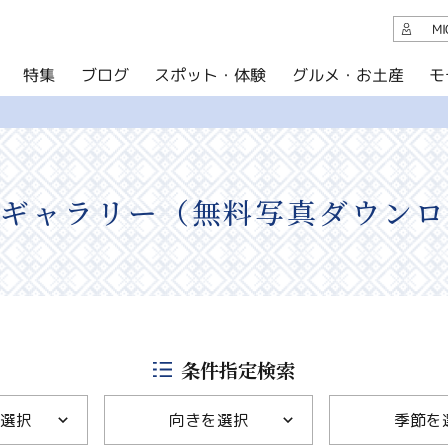
観光案内
M
スポット・体験
グルメ・お土産
モ
ブログ
特集
ブログ
グルメ・お土産
イベント
トギャラリー（無料写真ダウンロ
アクセス
このサイトについて
共有
写真ライブラリー
条件指定検索
パンフレットダウンロード
選択
向きを選択
季節を
運営組織について