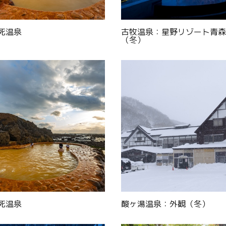
Facebook
Line
死温泉
古牧温泉：星野リゾート青森
（冬）
Copy URL
死温泉
酸ヶ湯温泉：外観（冬）