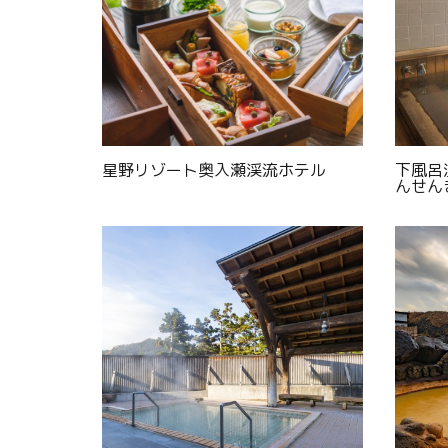
星野リゾート奥入瀬渓流ホテル
下風呂
んせん