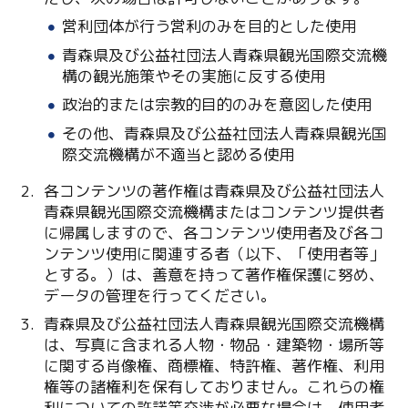
Line
営利団体が行う営利のみを目的とした使用
Copy URL
青森県及び公益社団法人青森県観光国際交流機
構の観光施策やその実施に反する使用
政治的または宗教的目的のみを意図した使用
その他、青森県及び公益社団法人青森県観光国
際交流機構が不適当と認める使用
各コンテンツの著作権は青森県及び公益社団法人
青森県観光国際交流機構またはコンテンツ提供者
に帰属しますので、各コンテンツ使用者及び各コ
ンテンツ使用に関連する者（以下、「使用者等」
とする。）は、善意を持って著作権保護に努め、
データの管理を行ってください。
青森県及び公益社団法人青森県観光国際交流機構
は、写真に含まれる人物・物品・建築物・場所等
に関する肖像権、商標権、特許権、著作権、利用
権等の諸権利を保有しておりません。これらの権
利についての許諾等交渉が必要な場合は、使用者