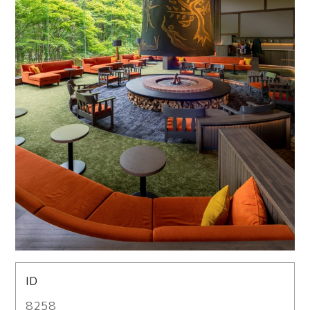
ID
8258