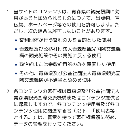
当サイトのコンテンツは、青森県の観光振興に効
果があると認められるものについて、出版物、宣
伝物、ホームページ等での使用を許可します。た
だし、次の場合は許可しないことがあります。
営利団体が行う営利のみを目的とした使用
青森県及び公益社団法人青森県観光国際交流機
Twitter
構の観光施策やその実施に反する使用
政治的または宗教的目的のみを意図した使用
Facebook
その他、青森県及び公益社団法人青森県観光国
際交流機構が不適当と認める使用
Line
各コンテンツの著作権は青森県及び公益社団法人
Copy URL
青森県観光国際交流機構またはコンテンツ提供者
に帰属しますので、各コンテンツ使用者及び各コ
ンテンツ使用に関連する者（以下、「使用者等」
とする。）は、善意を持って著作権保護に努め、
データの管理を行ってください。