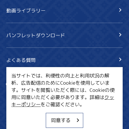
動画ライブラリー
パンフレットダウンロード
よくある質問
当サイトでは、利便性の向上と利用状況の解
析、広告配信のためにCookieを使用していま
サイト内検索
共有
す。サイトを閲覧いただく際には、Cookieの使
行きたいリスト
用に同意いただく必要があります。詳細は
クッ
キーポリシー
をご確認ください。
MICE・教育・観光事業者の皆様へ
サイトポリシー
同意する
関連リンク集