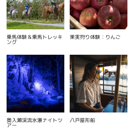
乗馬体験＆乗馬トレッキ
果実狩り体験：りんご
ング
奥入瀬渓流氷瀑ナイトツ
八戸屋形船
アー