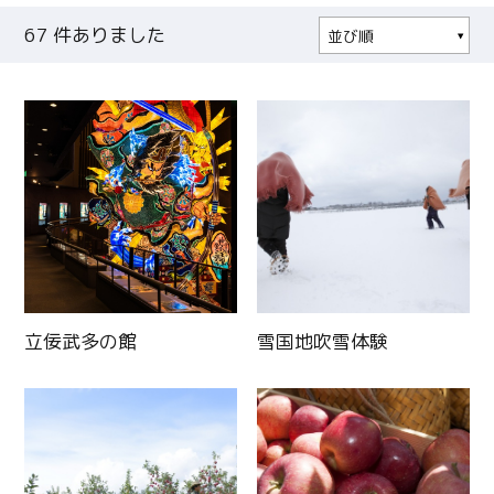
67
件ありました
並び順
人気順
更新日順
立佞武多の館
雪国地吹雪体験