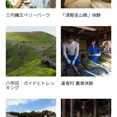
三内縄文ベリーパーク
「津軽金山焼」体験
Twitter
Facebook
八甲田：ガイドとトレッ
達者村 農業体験
Line
キング
Copy URL