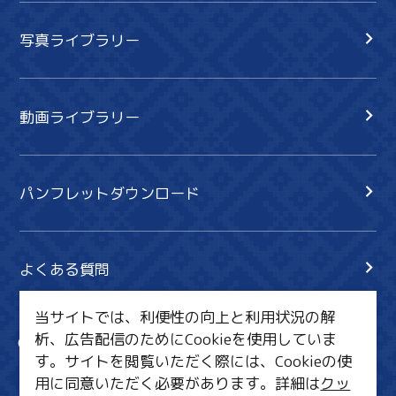
写真ライブラリー
動画ライブラリー
パンフレットダウンロード
よくある質問
当サイトでは、利便性の向上と利用状況の解
析、広告配信のためにCookieを使用していま
サイト内検索
共有
す。サイトを閲覧いただく際には、Cookieの使
行きたいリスト
用に同意いただく必要があります。詳細は
クッ