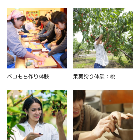
ベコもち作り体験
果実狩り体験：桃