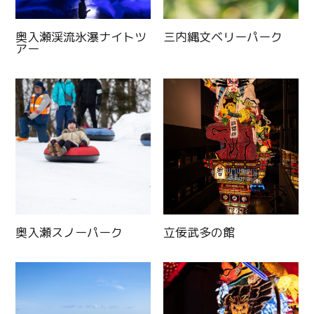
奥入瀬渓流氷瀑ナイトツ
三内縄文ベリーパーク
アー
奥入瀬スノーパーク
立佞武多の館