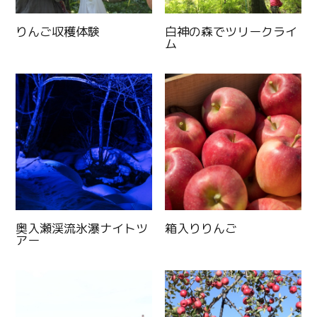
りんご収穫体験
白神の森でツリークライ
ム
奥入瀬渓流氷瀑ナイトツ
箱入りりんご
アー