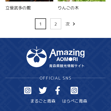
立佞武多の館
りんごの木
1
2
次
OFFICIAL SNS
まるごと青森
はらぺこ青森