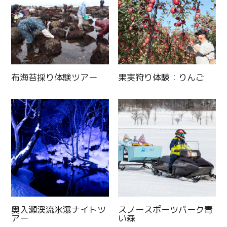
布海苔採り体験ツアー
果実狩り体験：りんご
奥入瀬渓流氷瀑ナイトツ
スノースポーツパーク青
アー
い森