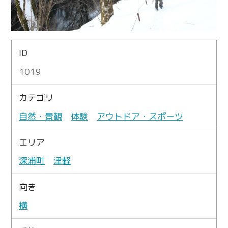
ID
1019
カテゴリ
自然・景観
体験
アウトドア・スポーツ
エリア
深浦町
津軽
向き
横