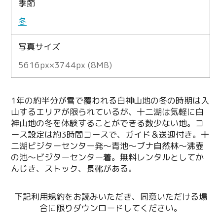
季節
冬
写真サイズ
5616px×3744px (8MB)
1年の約半分が雪で覆われる白神山地の冬の時期は入
山するエリアが限られているが、十二湖は気軽に白
神山地の冬を体験することができる数少ない地。コ
ース設定は約3時間コースで、ガイド＆送迎付き。十
二湖ビジターセンター発～青池～ブナ自然林～沸壺
の池～ビジターセンター着。無料レンタルとしてか
んじき、ストック、長靴がある。
下記利用規約をお読みいただき、同意いただける場
合に限りダウンロードしてください。