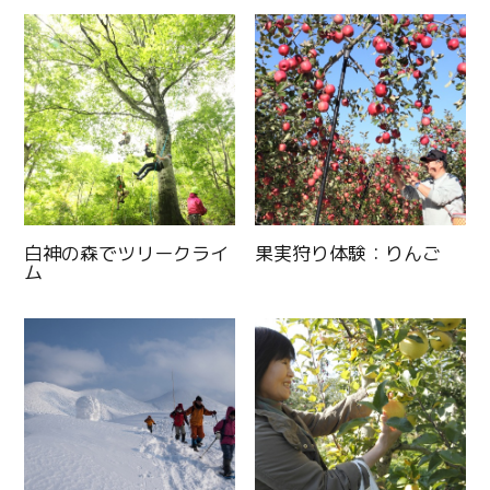
白神の森でツリークライ
果実狩り体験：りんご
ム