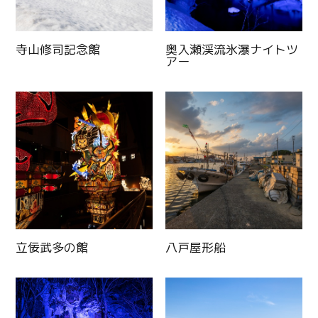
寺山修司記念館
奥入瀬渓流氷瀑ナイトツ
アー
立佞武多の館
八戸屋形船