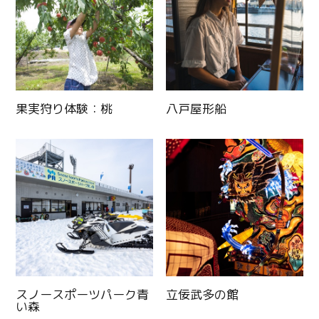
果実狩り体験：桃
八戸屋形船
スノースポーツパーク青
立佞武多の館
い森