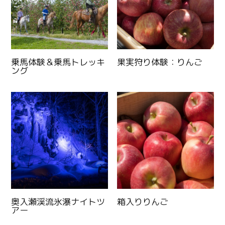
乗馬体験＆乗馬トレッキ
果実狩り体験：りんご
ング
奥入瀬渓流氷瀑ナイトツ
箱入りりんご
アー