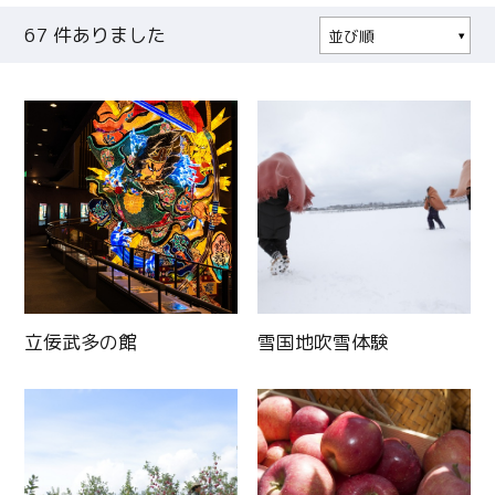
67
件ありました
並び順
人気順
更新日順
立佞武多の館
雪国地吹雪体験