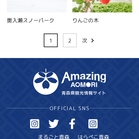
奥入瀬スノーパーク
りんごの木
1
2
次
OFFICIAL SNS
まるごと青森
はらぺこ青森