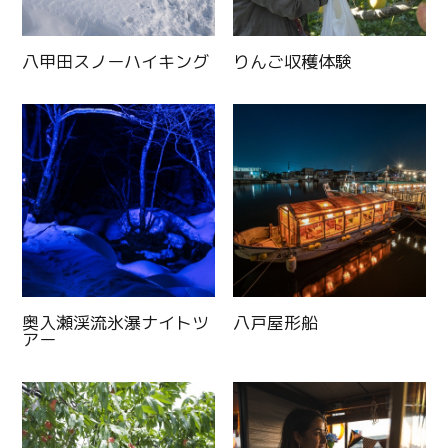
八甲田スノーハイキング
りんご収穫体験
奥入瀬渓流氷瀑ナイトツ
八戸屋形船
アー