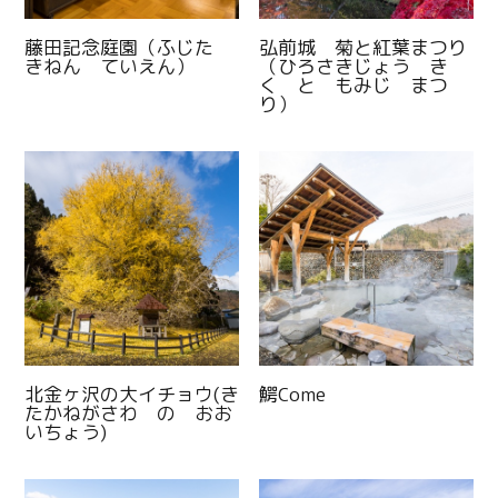
藤田記念庭園（ふじた
弘前城 菊と紅葉まつり
きねん ていえん）
（ひろさきじょう き
く と もみじ まつ
り）
北金ヶ沢の大イチョウ(き
鰐Come
たかねがさわ の おお
いちょう)