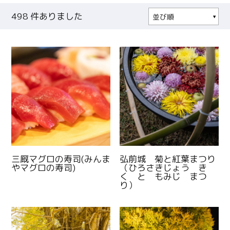
498
件ありました
並び順
人気順
更新日順
三厩マグロの寿司(みんま
弘前城 菊と紅葉まつり
やマグロの寿司)
（ひろさきじょう き
く と もみじ まつ
り）