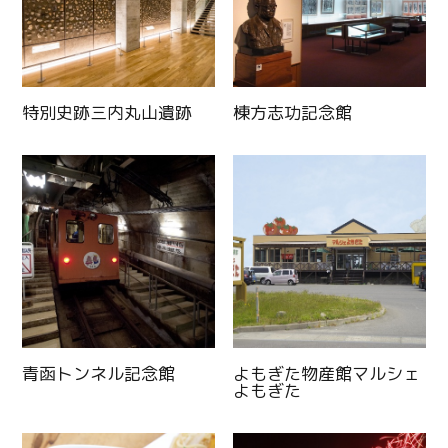
特別史跡三内丸山遺跡
棟方志功記念館
青函トンネル記念館
よもぎた物産館マルシェ
よもぎた