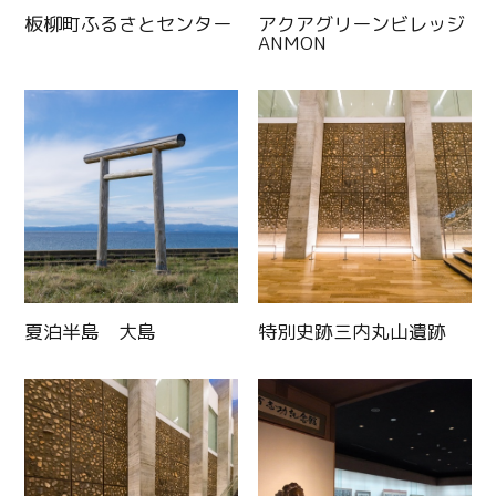
板柳町ふるさとセンター
アクアグリーンビレッジ
ANMON
夏泊半島 大島
特別史跡三内丸山遺跡