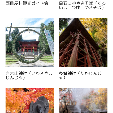
西目屋村観光ガイド会
黒石つゆやきそば（くろ
いし つゆ やきそば）
岩木山神社（いわきやま
多賀神社（たがじんじ
じんじゃ）
ゃ）