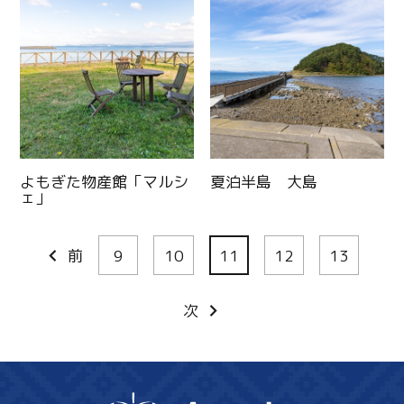
よもぎた物産館「マルシ
夏泊半島 大島
ェ」
前
9
10
11
12
13
次