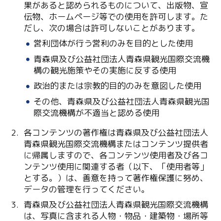
果があると認められるものについて、出版物、宣
伝物、ホームページ等での使用を許可します。た
だし、次の場合は許可しないことがあります。
営利団体が行う営利のみを目的とした使用
青森県及び公益社団法人青森県観光国際交流機
構の観光施策やその実施に反する使用
Twitter
政治的または宗教的目的のみを意図した使用
その他、青森県及び公益社団法人青森県観光国
Facebook
際交流機構が不適当と認める使用
Line
各コンテンツの著作権は青森県及び公益社団法人
青森県観光国際交流機構またはコンテンツ提供者
Copy URL
に帰属しますので、各コンテンツ使用者及び各コ
ンテンツ使用に関連する者（以下、「使用者等」
とする。）は、善意を持って著作権保護に努め、
データの管理を行ってください。
青森県及び公益社団法人青森県観光国際交流機構
は、写真に含まれる人物・物品・建築物・場所等