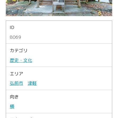
ID
8069
カテゴリ
歴史・文化
エリア
弘前市
津軽
向き
横