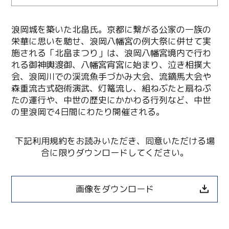
浪岡城を築いた北畠氏。京都に繋がる公家の一族の
栄華に思いを馳せ、浪岡八幡宮の例大祭に併せて実
施される「北畠まつり」は、浪岡八幡宮境内で行わ
れる御神輿渡御、八幡宮宵宮に始まり、泣き相撲大
会、浪岡川での渓流魚手づかみ大会、流鏑馬大会や
森重流古式砲術演武、灯篭流し、組ねぶたと扇ねぷ
たの運行や、中世の歴史にかかわる行列など、中世
の里浪岡で4日間にわたり開催される。
下記利用規約をお読みいただき、同意いただける場
合に限りダウンロードしてください。
画像をダウンロード