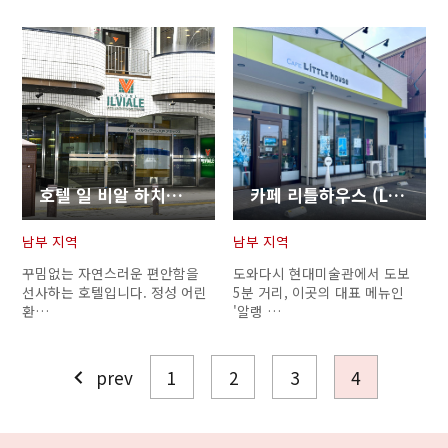
호텔 일 비알 하치노헤 아넥스(Hotel Il Viale Hachinohe Anne…
카페 리틀하우스 (LiTTLE house)
Twitter에 공유
남부 지역
남부 지역
Facebook에 공유
꾸밈없는 자연스러운 편안함을
도와다시 현대미술관에서 도보
선사하는 호텔입니다. 정성 어린
5분 거리, 이곳의 대표 메뉴인
환…
'알랭 …
링크 복사
prev
1
2
3
4