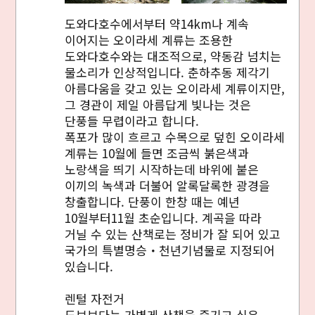
도와다호수에서부터 약14km나 계속
이어지는 오이라세 계류는 조용한
도와다호수와는 대조적으로, 약동감 넘치는
물소리가 인상적입니다. 춘하추동 제각기
아름다움을 갖고 있는 오이라세 계류이지만,
그 경관이 제일 아름답게 빛나는 것은
단풍들 무렵이라고 합니다.
폭포가 많이 흐르고 수목으로 덮힌 오이라세
계류는 10월에 들면 조금씩 붉은색과
노랑색을 띄기 시작하는데 바위에 붙은
이끼의 녹색과 더불어 알록달록한 광경을
창출합니다. 단풍이 한창 때는 예년
10월부터11월 초순입니다. 계곡을 따라
거닐 수 있는 산책로는 정비가 잘 되어 있고
국가의 특별명승・천년기념물로 지정되어
있습니다.
렌털 자전거
Twitter에 공유
도보보다는 가볍게 산책을 즐기고 싶은