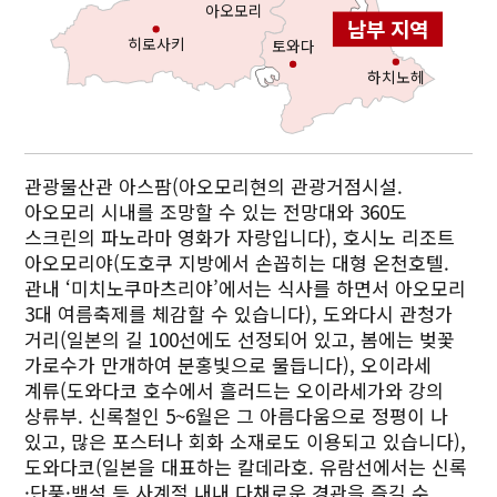
아오모리
남부 지역
히로사키
토와다
하치노헤
관광물산관 아스팜(아오모리현의 관광거점시설.
아오모리 시내를 조망할 수 있는 전망대와 360도
스크린의 파노라마 영화가 자랑입니다), 호시노 리조트
아오모리야(도호쿠 지방에서 손꼽히는 대형 온천호텔.
관내 ‘미치노쿠마츠리야’에서는 식사를 하면서 아오모리
3대 여름축제를 체감할 수 있습니다), 도와다시 관청가
거리(일본의 길 100선에도 선정되어 있고, 봄에는 벚꽃
가로수가 만개하여 분홍빛으로 물듭니다), 오이라세
계류(도와다코 호수에서 흘러드는 오이라세가와 강의
상류부. 신록철인 5~6월은 그 아름다움으로 정평이 나
있고, 많은 포스터나 회화 소재로도 이용되고 있습니다),
도와다코(일본을 대표하는 칼데라호. 유람선에서는 신록
·단풍·백설 등 사계절 내내 다채로운 경관을 즐길 수