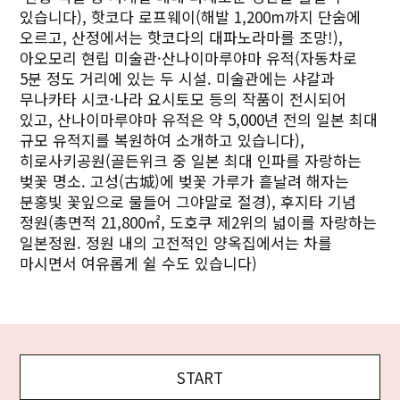
있습니다), 핫코다 로프웨이(해발 1,200m까지 단숨에
오르고, 산정에서는 핫코다의 대파노라마를 조망!),
아오모리 현립 미술관·산나이마루야마 유적(자동차로
5분 정도 거리에 있는 두 시설. 미술관에는 샤갈과
무나카타 시코·나라 요시토모 등의 작품이 전시되어
있고, 산나이마루야마 유적은 약 5,000년 전의 일본 최대
규모 유적지를 복원하여 소개하고 있습니다),
히로사키공원(골든위크 중 일본 최대 인파를 자랑하는
벚꽃 명소. 고성(古城)에 벚꽃 가루가 흩날려 해자는
분홍빛 꽃잎으로 물들어 그야말로 절경), 후지타 기념
정원(총면적 21,800㎡, 도호쿠 제2위의 넓이를 자랑하는
일본정원. 정원 내의 고전적인 양옥집에서는 차를
마시면서 여유롭게 쉴 수도 있습니다)
START