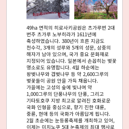
49ha 면적의 히로사키공원은 츠가루번 2대
번주 츠가루 노부히라가 1611년에
축성하였습니다. 380년이 흐른 지금도
천수각, 3개의 성루와 5개의 성문, 삼중의
해자가 남아 있으며, 국가 중요 문화재로
지정되어 있습니다. 일본에서 손꼽히는 벚꽃
명소로도 유명합니다. 4월 하순에는
왕벚나무와 겹벚나무 등 약 2,600그루의
벚꽃들이 공원 안을 가득 채웁니다.
가을에는 고성의 숲에 빛나며 약
1,000그루의 단풍나무의 단풍, 그리고
기타토호쿠 지방 최고로 알려진 호화로운
국화 인형을 중심으로, 향기 진한 대륜,
중륜, 현애 등의 국화가 아름답게 핍니다.
2월 초순에는 눈등롱축제를 개최하고 있어,
이제는 미치노쿠 5대 눈축제의 최대 행사로