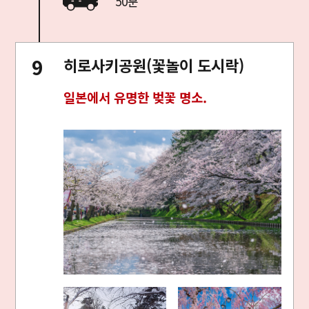
50분
히로사키공원(꽃놀이 도시락)
일본에서 유명한 벚꽃 명소.