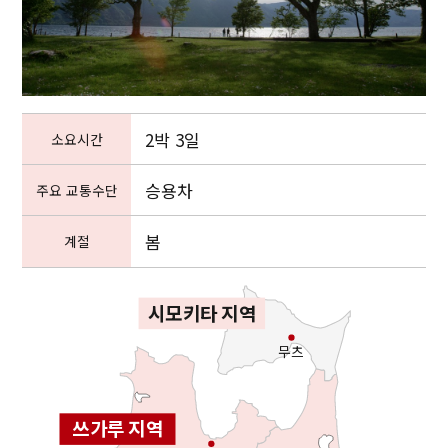
2박 3일
소요시간
승용차
주요 교통수단
봄
계절
시모키타 지역
무츠
쓰가루 지역