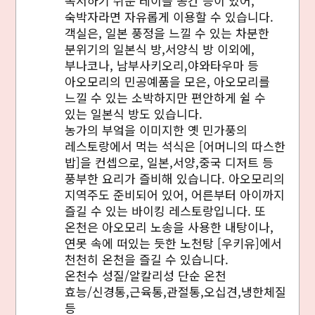
독서하기 쉬운 테이블 공간 등이 있어,
숙박자라면 자유롭게 이용할 수 있습니다.
객실은, 일본 풍정을 느낄 수 있는 차분한
분위기의 일본식 방,서양식 방 이외에,
부나코나, 남부사키오리,야와타우마 등
아오모리의 민공예품을 모은, 아오모리를
느낄 수 있는 소박하지만 편안하게 쉴 수
있는 일본식 방도 있습니다.
농가의 부엌을 이미지한 옛 민가풍의
레스토랑에서 먹는 석식은 [어머니의 따스한
밥]을 컨셉으로, 일본,서양,중국 디저트 등
풍부한 요리가 즐비해 있습니다. 아오모리의
지역주도 준비되어 있어, 어른부터 아이까지
즐길 수 있는 바이킹 레스토랑입니다. 또
온천은 아오모리 노송을 사용한 내탕이나,
연못 속에 떠있는 듯한 노천탕 [우키유]에서
천천히 온천을 즐길 수 있습니다.
온천수 성질/알칼리성 단순 온천
효능/신경통,근육통,관절통,오십견,냉한체질
등