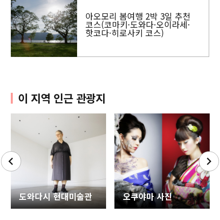
아오모리 봄여행 2박 3일 추천
코스(코마키·도와다·오이라세·
핫코다·히로사키 코스)
이 지역 인근 관광지
도와다시 현대미술관
오쿠야마 사진