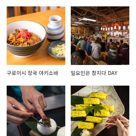
갱신 순
구로이시 장국 야키소바
일요인은 참지다 DAY