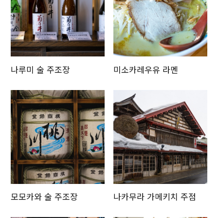
나루미 술 주조장
미소카레우유 라멘
모모카와 술 주조장
나카무라 가메키치 주점