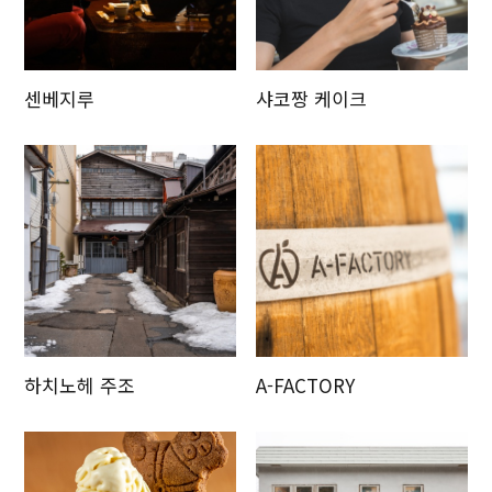
센베지루
샤코짱 케이크
하치노헤 주조
A-FACTORY