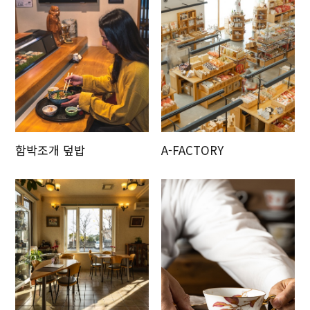
함박조개 덮밥
A-FACTORY