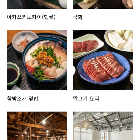
아카쓰키노카이(햅쌀)
국화
함박조개 덮밥
말고기 요리