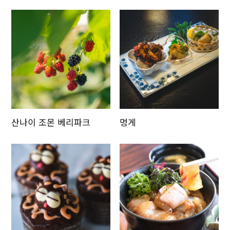
산나이 조몬 베리파크
멍게