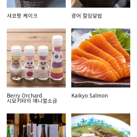
샤코짱 케이크
광어 절임덮밥
Berry Orchard
Kaikyo Salmon
시모키타의 애니멀소금