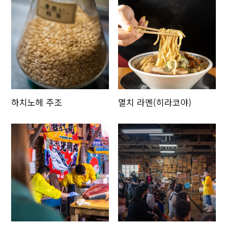
하치노헤 주조
멸치 라멘(히라코야)