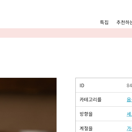
Main menu
추천하는
특집
추천하는 모델 코스
관광
통안내
Language
English
简体中文
ID
84
카테고리를
음
사진 갤러리
방향을
세
계절을
가