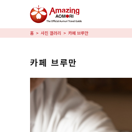
특집
홈
사진 갤러리
카페 브루만
즐길 거리
예약
카페 브루만
日本語
繁体中文
한국어