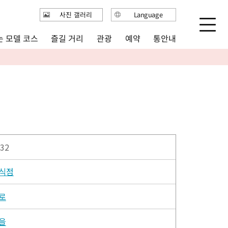
사진 갤러리
Language
日本語
 모델 코스
즐길 거리
통안내
관광
예약
English
繁体中文
简体中文
한국어
32
식점
로
을