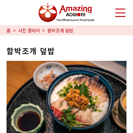
홈
사진 갤러리
함박조개 덮밥
함박조개 덮밥