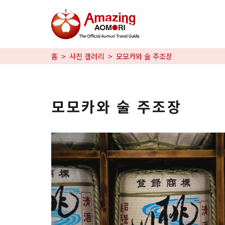
특집
홈
사진 갤러리
모모카와 술 주조장
즐길 거리
예약
모모카와 술 주조장
日本語
繁体中文
한국어