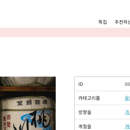
Main menu
추천하는
특집
추천하는 모델 코스
관광
통안내
Language
English
简体中文
ID
88
카테고리를
문
사진 갤러리
방향을
가
계절을
겨