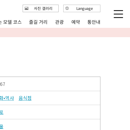
사진 갤러리
Language
日本語
 모델 코스
즐길 거리
통안내
관광
예약
English
繁体中文
简体中文
한국어
67
화•역사
음식점
로
울