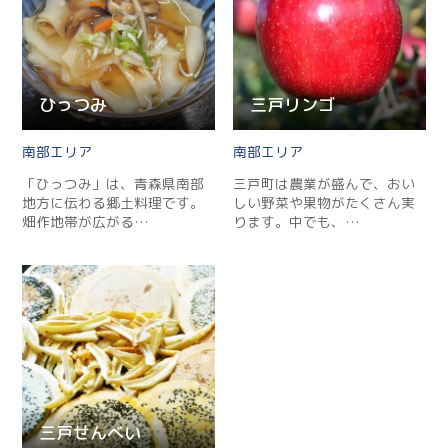
ひっつみ
三戸リンゴ
南部
南部
「ひっつみ」は、青森県南部
三戸町は農業が盛んで、おい
地方に伝わる郷土料理です。
しい野菜や果物がたくさん実
畑作地帯が広がる…
ります。中でも、…
Twitter
Facebook
Line
Copy URL
三戸せんべい