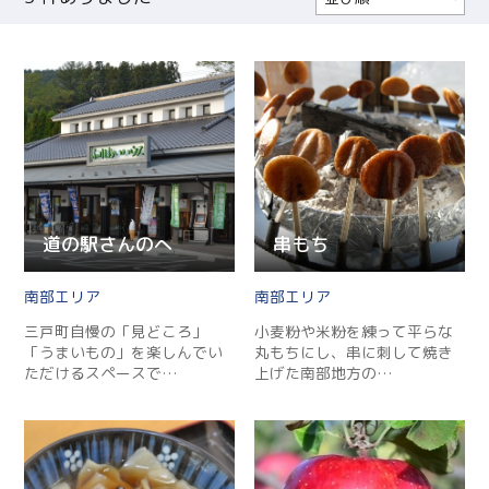
人気順
更新順
現在地から近い順
道の駅さんのへ
串もち
南部
南部
三戸町自慢の「見どころ」
小麦粉や米粉を練って平らな
「うまいもの」を楽しんでい
丸もちにし、串に刺して焼き
ただけるスペースで…
上げた南部地方の…