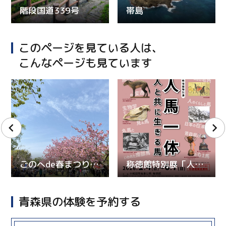
階段国道339号
帯島
このページを見ている人は、
こんなページも見ています
ごのへde春まつり 2026
称徳館特別展「人馬一体～人と共に生きる馬～」
青森県の体験を予約する
more