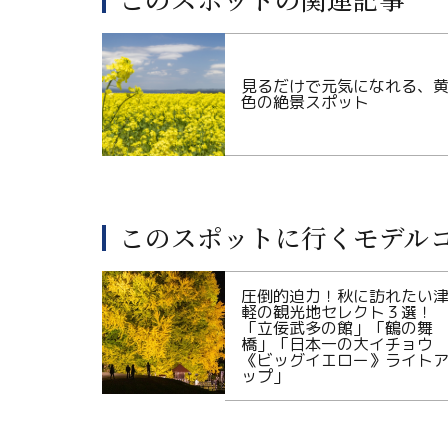
見るだけで元気になれる、
色の絶景スポット
このスポットに行くモデル
圧倒的迫力！秋に訪れたい
軽の観光地セレクト３選！
「立佞武多の館」「鶴の舞
橋」「日本一の大イチョウ
《ビッグイエロー》ライト
ップ」