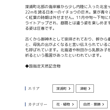
深浦町北部の海岸線から少し内陸に入った北金ヶ
22ｍを誇る日本一のイチョウの巨木。葉が青
く紅葉の時期は外せません。11月中旬～下旬
ライトアップされ、昼間とは違う姿を楽しめま
る姿は圧巻です。
古くから御神木として崇拝されており、幹から
と、母乳の出がよくなると言い伝えられている
も呼ばれています。北海道や秋田から乳飲み子
祈るという風習があったといわれています。
◆国指定天然記念物
エリア
深浦町
津軽
カテゴリー
花・植物
自然・景勝