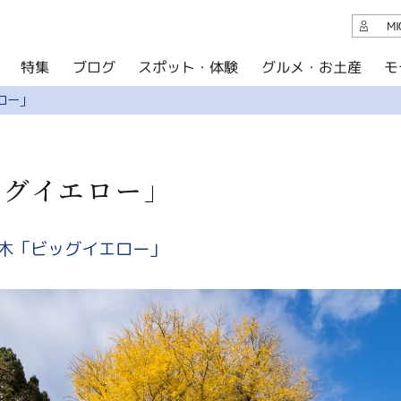
観光案内
M
スポット・体験
グルメ・お土産
モ
ブログ
特集
ブログ
ロー」
グルメ・お土産
イベント
ッグイエロー」
アクセス
このサイトについて
木「ビッグイエロー」
共有
写真ライブラリー
パンフレットダウンロード
運営組織について