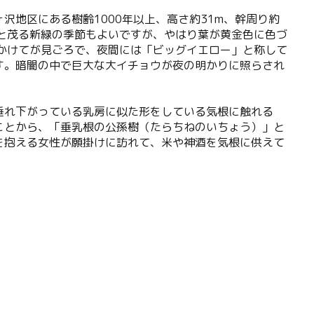
沢地区にある樹齢1000年以上、高さ約31m、幹周り約
々と茂る新緑の季節もよいですが、やはり葉が黄金色に色づ
にかけてが見ごろで、夜間には「ビッグイエロー」と称して
す。暗闇の中で巨大な大イチョウが夜の明かりに照らされ
垂れ下がっている乳房に似た形をしている気根に触れる
ことから、「垂乳根の公孫樹（たらちねのいちょう）」と
を抱える女性が願掛けに訪れて、米や神酒を気根に供えて