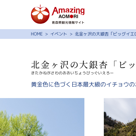
特集
HOME
イベント
北金ヶ沢の大銀杏「ビッグイエ
スポット・体験
モデルコース
北金ヶ沢の大銀杏「ビ
旅の予約
きたかねがさわのおおいちょうびっぐいえろー
観光ガイド
黄金色に色づく日本最大級のイチョウの
サイト内検索
行きたいリスト
動画ライブラリー
よくある質問