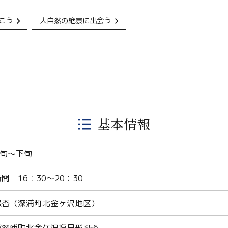
こう
大自然の絶景に出会う
基本情報
中旬～下旬
 16：30～20：30
銀杏（深浦町北金ヶ沢地区）
深浦町北金ケ沢塩見形356