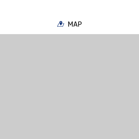
MAP
Twitter
Facebook
Line
Copy URL