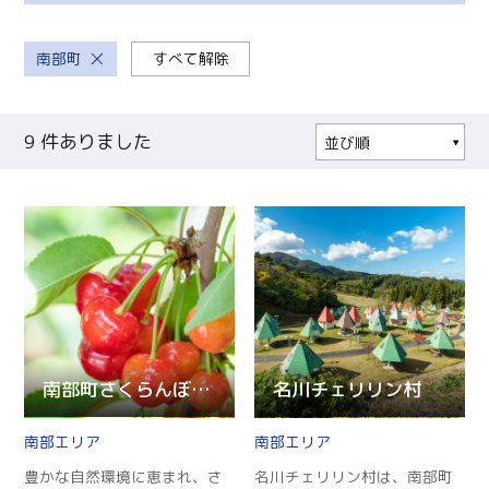
南部町
すべて解除
9
件ありました
並び順
人気順
更新順
現在地から近い順
南部町さくらんぼ狩り
名川チェリリン村
南部
南部
豊かな自然環境に恵まれ、さ
名川チェリリン村は、南部町