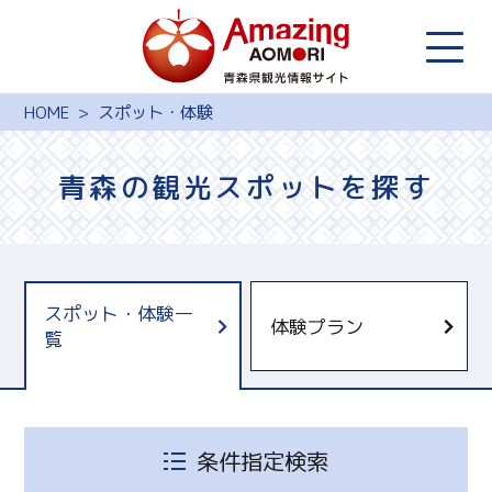
HOME
スポット・体験
青森の観光スポットを探す
スポット・体験一
体験プラン
覧
青森県観光国際交流機構
十和田奥入瀬観光機構
しもきたツーリズム
条件指定検索