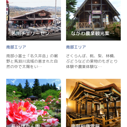
名川チェリーセンター
ながわ農業観光案内所
南部
南部
南部小富士「名久井岳」の裾
さくらんぼ、桃、梨、林檎、
Twitter
野と馬淵川流域の恵まれた自
ぶどうなどの果物のもぎとり
然の中で太陽をい…
体験や農業体験な…
Facebook
Line
Copy URL
長谷ぼたん園
南部利康霊屋