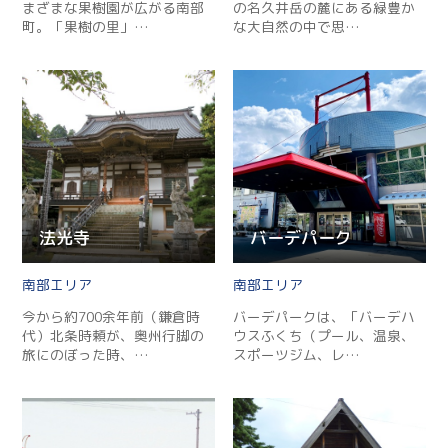
まざまな果樹園が広がる南部
の名久井岳の麓にある緑豊か
町。「果樹の里」…
な大自然の中で思…
法光寺
バーデパーク
南部
南部
今から約700余年前（鎌倉時
バーデパークは、「バーデハ
代）北条時頼が、奥州行脚の
ウスふくち（プール、温泉、
旅にのぼった時、…
スポーツジム、レ…