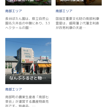
南部
南部
長谷ぼたん園は、県立自然公
国指定重要文化財の南部利康
園名久井岳の中腹にあり、3.3
霊屋は、盛岡藩２代藩主利直
ヘクタールの園…
が四男利康の夭逝…
なんぶふるさと物産館
南部
南部町の農業生産者「南部七
草会」が運営する農産物直売
所です。特産品、…