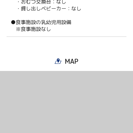
・おむつ交換台：なし
・貸し出しベビーカー：なし
Twitter
●食事施設の乳幼児用設備
※食事施設なし
Facebook
Line
MAP
Copy URL