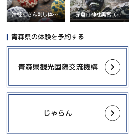
津軽こぎん刺し体験 弘前こぎん研究所
赤倉山神社奥宮（赤倉霊場）
青森県の体験を予約する
more
青森県観光国際交流機構
more
じゃらん