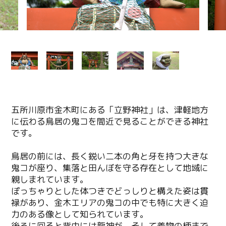
五所川原市金木町にある「立野神社」は、津軽地方
に伝わる鳥居の鬼コを間近で見ることができる神社
です。
鳥居の前には、長く鋭い二本の角と牙を持つ大きな
鬼コが座り、集落と田んぼを守る存在として地域に
親しまれています。
ぽっちゃりとした体つきでどっしりと構えた姿は貫
禄があり、金木エリアの鬼コの中でも特に大きく迫
力のある像として知られています。
後ろに回ると背中には龍神が、そして着物の柄まで