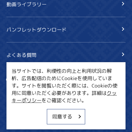
動画ライブラリー
パンフレットダウンロード
よくある質問
当サイトでは、利便性の向上と利用状況の解
析、広告配信のためにCookieを使用していま
サイト内検索
共有
す。サイトを閲覧いただく際には、Cookieの使
行きたいリスト
用に同意いただく必要があります。詳細は
クッ
キーポリシー
をご確認ください。
MICE・教育・観光事業者の皆様へ
サイトポリシー
同意する
関連リンク集