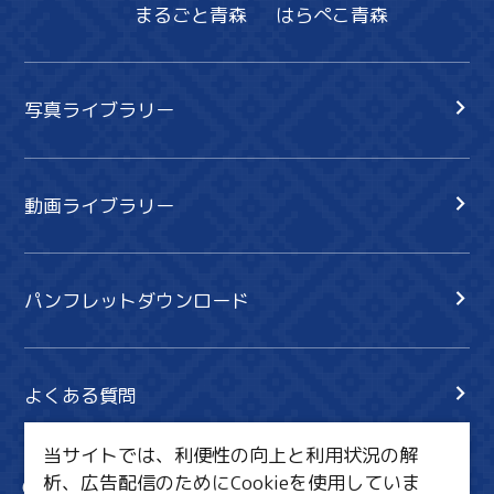
まるごと青森
はらぺこ青森
写真ライブラリー
動画ライブラリー
パンフレットダウンロード
よくある質問
当サイトでは、利便性の向上と利用状況の解
析、広告配信のためにCookieを使用していま
サイト内検索
共有