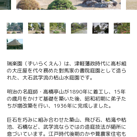
瑞楽園（ずいらくえん）は、津軽藩政時代に高杉組
の大庄屋を代々務めた對馬家の書院庭園として造ら
れた、大石武学流の枯山水庭園です。
明治の名庭師・高橋亭山が1890年に着工し、15年
の歳月をかけて基礎を築いた後、昭和初期に弟子た
ちが増改築を行い、1936年に完成しました。
巨石を巧みに組み合わせた築山、飛び石、枯滝や枯
池、石橋など、武学流ならではの造庭技法が随所に
息づいています。江戸時代後期のかや葺農家住宅も