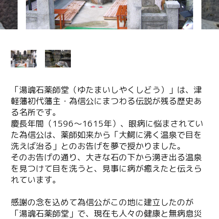
「湯魂石薬師堂（ゆたまいしやくしどう）」は、津
軽藩初代藩主・為信公にまつわる伝説が残る歴史あ
る名所です。
慶長年間（1596～1615年）、眼病に悩まされてい
た為信公は、薬師如来から「大鰐に沸く温泉で目を
洗えば治る」とのお告げを夢で授かりました。
そのお告げの通り、大きな石の下から湧き出る温泉
を見つけて目を洗うと、見事に病が癒えたと伝えら
れています。
感謝の念を込めて為信公がこの地に建立したのが
「湯魂石薬師堂」で、現在も人々の健康と無病息災